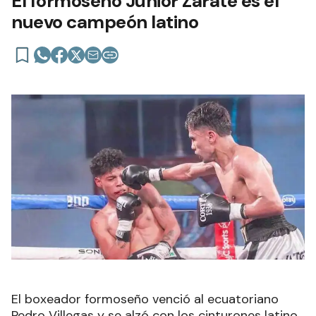
El formoseño Junior Zárate es el
nuevo campeón latino
El boxeador formoseño venció al ecuatoriano
Pedro Villegas y se alzó con los cinturones latino