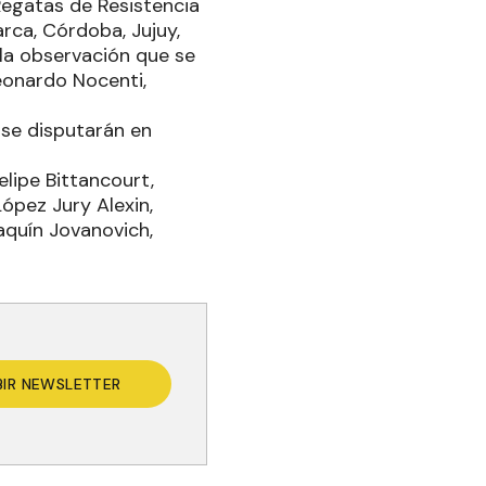
Regatas de Resistencia
rca, Córdoba, Jujuy,
 la observación que se
eonardo Nocenti,
 se disputarán en
elipe Bittancourt,
ópez Jury Alexin,
aquín Jovanovich,
BIR NEWSLETTER