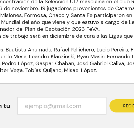
oncentración de la Selección U17 masculina en el club 
 26 de noviembre. 19 jugadores provenientes de Catama
, Misiones, Formosa, Chaco y Santa Fe participaron en
al Mundial del año que viene y que estuvo a cargo de L
nador del Plan de Captación 2023 FeVA.
 de trabajo será en diciembre de cara a las Ligas que
s: Bautista Ahumada, Rafael Pellichero, Lucio Pereira, F
cundo Mesa, Leandro Klaczinski, Ryan Masin, Fernando L
, Pedro López, Gaspar Chaban, José Gabriel Caliva, Jo
lter Vega, Tobías Quijano, Misael López.
n tu
RECI