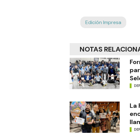
Edición Impresa
NOTAS RELACION
For
par
Sel
DE
La
enc
lla
DE