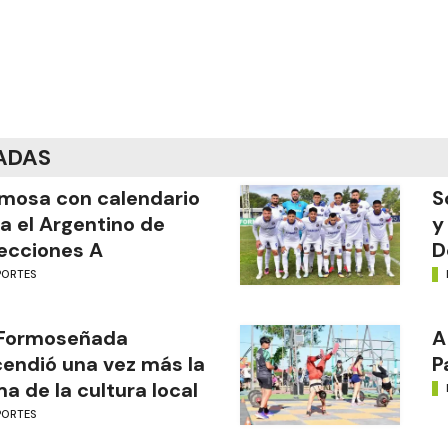
ADAS
mosa con calendario
S
a el Argentino de
y
ecciones A
D
PORTES
 Formoseñada
A
endió una vez más la
P
ma de la cultura local
PORTES