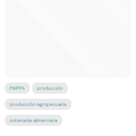
PAIPPA
producción
producción agropecuaria
soberanía alimentaria