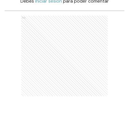
Debés
iniciar sesión
para poder comentar
Ads