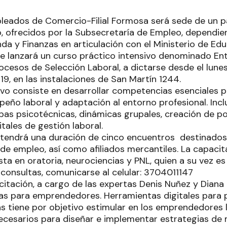
leados de Comercio-Filial Formosa será sede de un par
, ofrecidos por la Subsecretaría de Empleo, dependien
a y Finanzas en articulación con el Ministerio de Educ
 se lanzará un curso práctico intensivo denominado E
ocesos de Selección Laboral, a dictarse desde el lunes
19, en las instalaciones de San Martín 1244.
etivo consiste en desarrollar competencias esenciales 
peño laboral y adaptación al entorno profesional. Inc
bas psicotécnicas, dinámicas grupales, creación de po
itales de gestión laboral.
tendrá una duración de cinco encuentros destinados
de empleo, así como afiliados mercantiles. La capaci
sta en oratoria, neurociencias y PNL, quien a su vez e
 consultas, comunicarse al celular: 3704011147
tación, a cargo de las expertas Denis Nuñez y Diana T
as para emprendedores. Herramientas digitales para p
as tiene por objetivo estimular en los emprendedores l
cesarios para diseñar e implementar estrategias de 