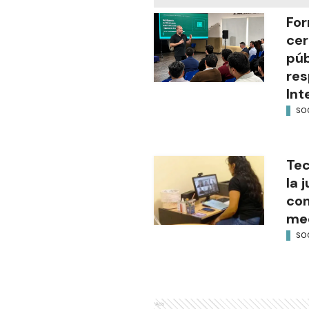
For
cer
púb
res
Int
SO
Tec
la 
con
med
SO
Ads