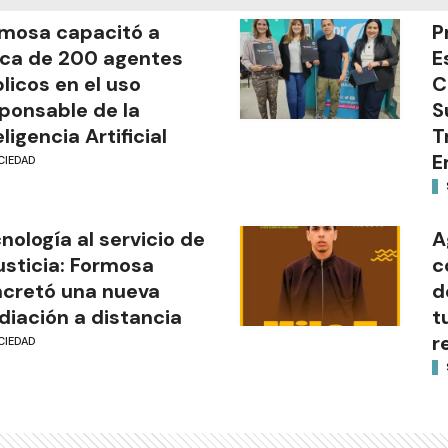
mosa capacitó a
P
ca de 200 agentes
E
licos en el uso
C
ponsable de la
S
eligencia Artificial
T
E
CIEDAD
nología al servicio de
A
justicia: Formosa
c
cretó una nueva
d
iación a distancia
t
r
CIEDAD