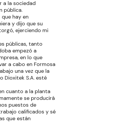
ir a la sociedad
n pública.
s que hay en
iera y dijo que su
torgó, ejerciendo mi
es públicas, tanto
órdoba empezó a
empresa, en lo que
levar a cabo en Formosa
rabajo una vez que la
o Dioxitek S.A. esté
en cuanto a la planta
ximamente se producirá
hos puestos de
trabajo calificados y sé
as que están