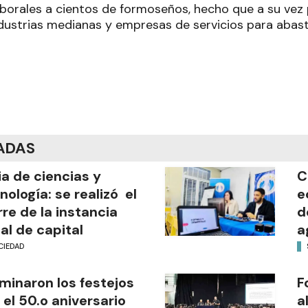
borales a cientos de formoseños, hecho que a su vez p
dustrias medianas y empresas de servicios para abas
ADAS
ia de ciencias y
C
nología: se realizó el
e
rre de la instancia
d
al de capital
a
CIEDAD
minaron los festejos
F
 el 50.o aniversario
a