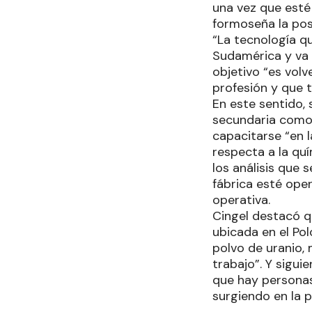
una vez que esté 
formoseña la posi
“La tecnología q
Sudamérica y va a
objetivo “es volv
profesión y que 
En este sentido,
secundaria como 
capacitarse “en l
respecta a la qu
los análisis que 
fábrica esté oper
operativa.
Cingel destacó qu
ubicada en el Po
polvo de uranio,
trabajo”. Y sigui
que hay personas
surgiendo en la p