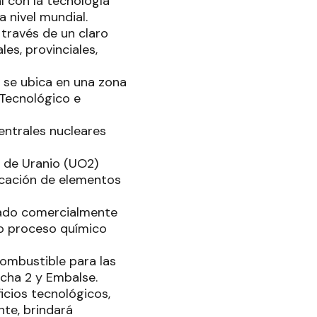
l con la tecnología
a nivel mundial.
 través de un claro
es, provinciales,
 se ubica en una zona
 Tecnológico e
entrales nucleares
o de Uranio (UO2)
ricación de elementos
inado comercialmente
o proceso químico
combustible para las
ucha 2 y Embalse.
icios tecnológicos,
nte, brindará