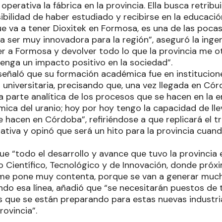
operativa la fábrica en la provincia. Ella busca retribu
bilidad de haber estudiado y recibirse en la educació
ue va a tener Dioxitek en Formosa, es una de las poca
 ser muy innovadora para la región”, aseguró la ingen
er a Formosa y devolver todo lo que la provincia me o
tenga un impacto positivo en la sociedad”.
 señaló que su formación académica fue en institucion
universitaria, precisando que, una vez llegada en C
a parte analítica de los procesos que se hacen en la 
ímica del uranio; hoy por hoy tengo la capacidad de l
se hacen en Córdoba”, refiriéndose a que replicará el t
ativa y opinó que será un hito para la provincia cuand
e “todo el desarrollo y avance que tuvo la provincia 
lo Científico, Tecnológico y de Innovación, donde pró
 me pone muy contenta, porque se van a generar muc
endo esa línea, añadió que “se necesitarán puestos de 
 que se están preparando para estas nuevas industri
rovincia”.