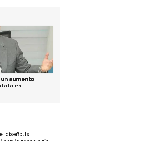
ó un aumento
statales
l diseño, la