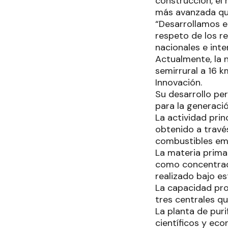
construcción, el 
más avanzada que
“Desarrollamos el
respeto de los re
nacionales e inte
Actualmente, la 
semirrural a 16 k
Innovación.
Su desarrollo pe
para la generació
La actividad prin
obtenido a travé
combustibles emp
La materia prima
como concentrad
realizado bajo es
La capacidad pro
tres centrales q
La planta de puri
científicos y ec