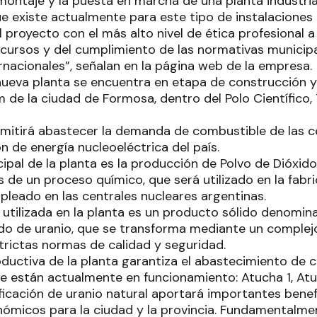
montaje y la puesta en marcha de una planta industria
 existe actualmente para este tipo de instalaciones 
 proyecto con el más alto nivel de ética profesional a
cursos y del cumplimiento de las normativas municipal
rnacionales”, señalan en la página web de la empresa.
nueva planta se encuentra en etapa de construcción y
m de la ciudad de Formosa, dentro del Polo Científico,
rmitirá abastecer la demanda de combustible de las c
n de energía nucleoeléctrica del país.
cipal de la planta es la producción de Polvo de Dióxid
s de un proceso químico, que será utilizado en la fab
leado en las centrales nucleares argentinas.
 utilizada en la planta es un producto sólido denom
o de uranio, que se transforma mediante un complej
trictas normas de calidad y seguridad.
ductiva de la planta garantiza el abastecimiento de 
ue están actualmente en funcionamiento: Atucha 1, At
ficación de uranio natural aportará importantes benef
onómicos para la ciudad y la provincia. Fundamentalme