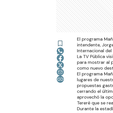
El programa Maña
intendente, Jorge
Internacional del
La TV Pública vi
para mostrar al p
como nuevo desti
El programa Maña
lugares de nuestr
propuestas gastr
cerrando el últim
aprovechó la opor
Tereré que se rea
Durante la estad