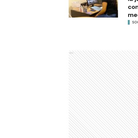
con
med
SO
Ads