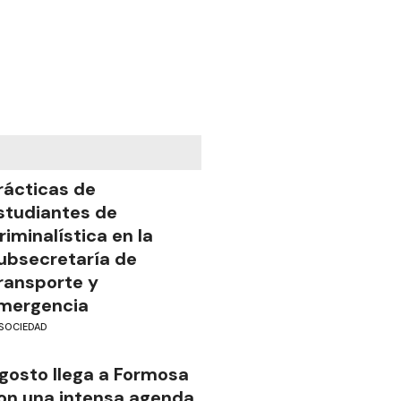
rácticas de
studiantes de
riminalística en la
ubsecretaría de
ransporte y
mergencia
SOCIEDAD
gosto llega a Formosa
on una intensa agenda