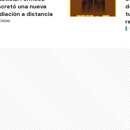
cretó una nueva
d
iación a distancia
t
r
CIEDAD