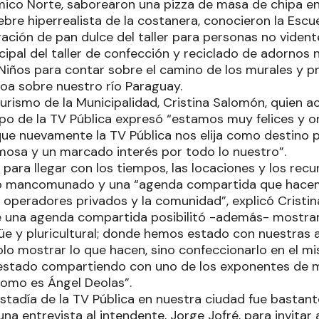
co Norte, saborearon una pizza de masa de chipa en 
bre hiperrealista de la costanera, conocieron la Escu
ación de pan dulce del taller para personas no vident
cipal del taller de confección y reciclado de adornos
 Niños para contar sobre el camino de los murales y p
oa sobre nuestro río Paraguay.
Turismo de la Municipalidad, Cristina Salomón, quien
o de la TV Pública expresó “estamos muy felices y 
e nuevamente la TV Pública nos elija como destino pa
mosa y un marcado interés por todo lo nuestro”.
 para llegar con los tiempos, las locaciones y los recu
ajo mancomunado y una “agenda compartida que hacem
s operadores privados y la comunidad”, explicó Cristi
e una agenda compartida posibilitó -además- mostrar
ngüe y pluricultural; donde hemos estado con nuestras 
olo mostrar lo que hacen, sino confeccionarlo en el
stado compartiendo con uno de los exponentes de m
como es Ángel Deolas”.
estadía de la TV Pública en nuestra ciudad fue bastant
na entrevista al intendente, Jorge Jofré, para invitar a