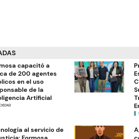
ADAS
mosa capacitó a
P
ca de 200 agentes
E
licos en el uso
C
ponsable de la
S
eligencia Artificial
T
E
CIEDAD
nología al servicio de
A
justicia: Formosa
c