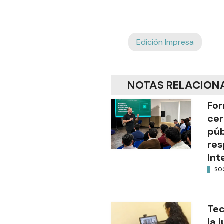
Edición Impresa
NOTAS RELACION
For
cer
púb
res
Int
SO
Tec
la 