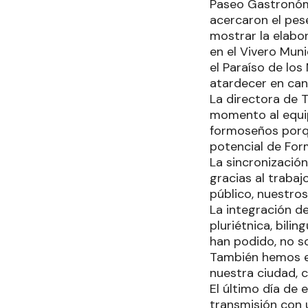
Paseo Gastronómi
acercaron el pese
mostrar la elabor
en el Vivero Muni
el Paraíso de los
atardecer en can
La directora de 
momento al equip
formoseños porqu
potencial de For
La sincronización
gracias al trab
público, nuestro
La integración d
pluriétnica, bili
han podido, no s
También hemos e
nuestra ciudad, 
El último día de 
transmisión con u