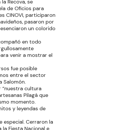
la Recova, se
ela de Oficios para
es CINOVI, participaron
 navideños, pasaron por
resenciaron un colorido
 acompañó en todo
orgullosamente
ra venir a mostrar el
rsos fue posible
os entre el sector
na Salomón.
 “nuestra cultura
artesanas Pilagá que
 mismo momento.
itos y leyendas de
e especial. Cerraron la
 la Fiesta Nacional e