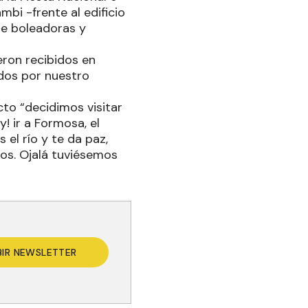
bi -frente al edificio
de boleadoras y
eron recibidos en
ados por nuestro
cto “decidimos visitar
! ir a Formosa, el
 el río y te da paz,
os. Ojalá tuviésemos
BIR NEWSLETTER