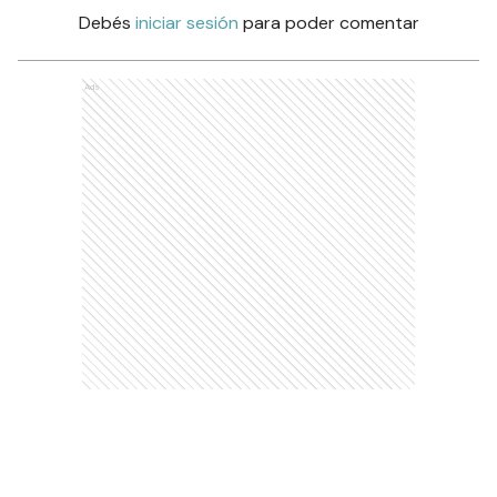
Debés
iniciar sesión
para poder comentar
Ads