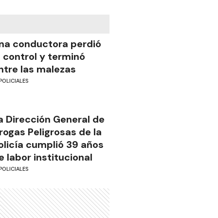
na conductora perdió
l control y terminó
ntre las malezas
POLICIALES
a Dirección General de
rogas Peligrosas de la
olicía cumplió 39 años
e labor institucional
POLICIALES