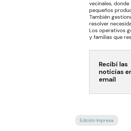
vecinales, donde
pequeños product
También gestiona
resolver necesid
Los operativos g
y familias que re
Recibí las
noticias e
email
Edición Impresa