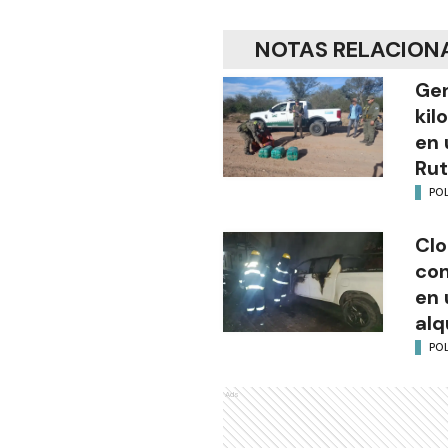
NOTAS RELACION
Gen
kil
en 
Rut
POL
Clo
co
en 
alq
POL
Ads