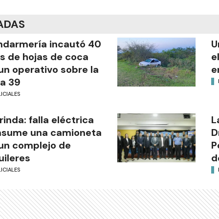
ADAS
darmería incautó 40
U
os de hojas de coca
e
un operativo sobre la
e
a 39
ICIALES
rinda: falla eléctrica
L
nsume una camioneta
D
un complejo de
P
uileres
d
ICIALES