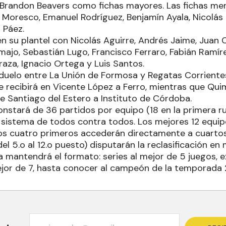
 Brandon Beavers como fichas mayores. Las fichas me
Moresco, Emanuel Rodríguez, Benjamín Ayala, Nicolás
 Páez.
n su plantel con Nicolás Aguirre, Andrés Jaime, Juan
amajo, Sebastián Lugo, Francisco Ferraro, Fabián Ramír
rraza, Ignacio Ortega y Luis Santos.
duelo entre La Unión de Formosa y Regatas Corrientes
e recibirá en Vicente López a Ferro, mientras que Quim
e Santiago del Estero a Instituto de Córdoba.
onstará de 36 partidos por equipo (18 en la primera ru
 sistema de todos contra todos. Los mejores 12 equipo
s cuatro primeros accederán directamente a cuartos 
del 5.o al 12.o puesto) disputarán la reclasificación en
mantendrá el formato: series al mejor de 5 juegos, ex
mejor de 7, hasta conocer al campeón de la temporada