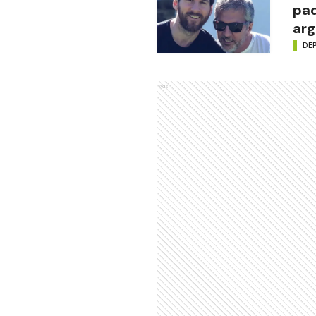
pad
arg
DE
Ads