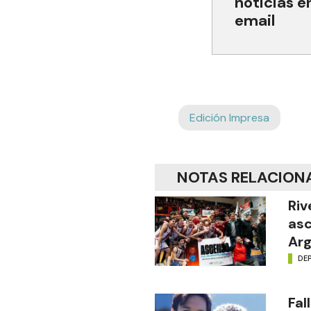
noticias e
email
Edición Impresa
NOTAS RELACION
Riv
asc
Arg
DE
Fal