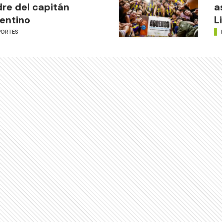
re del capitán
a
entino
L
PORTES