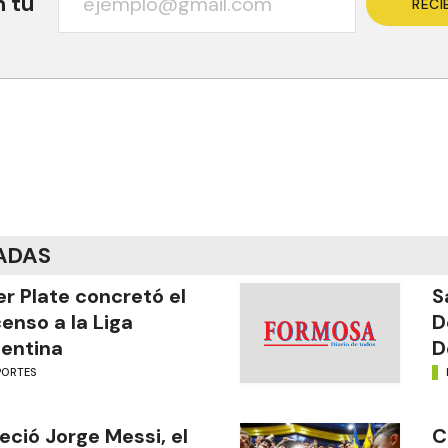
n tu
RECI
ADAS
er Plate concretó el
S
enso a la Liga
D
entina
D
PORTES
leció Jorge Messi, el
C