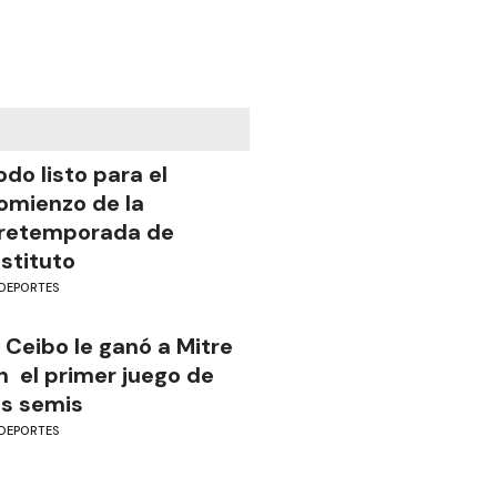
odo listo para el
omienzo de la
retemporada de
nstituto
DEPORTES
l Ceibo le ganó a Mitre
n el primer juego de
as semis
DEPORTES