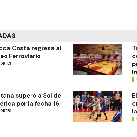
ADAS
oda Costa regresa al
T
eo Ferroviario
c
p
PORTES
I
tana superó a Sol de
E
rica por la fecha 16
e
l
PORTES