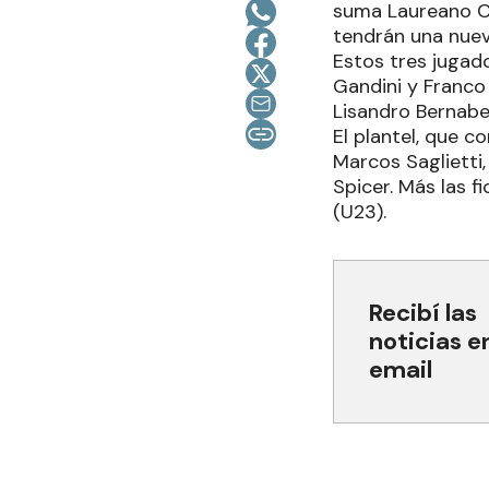
suma Laureano Co
tendrán una nue
Estos tres jugado
Gandini y Franco 
Lisandro Bernabei
El plantel, que c
Marcos Saglietti,
Spicer. Más las 
(U23).
Recibí las
noticias e
email