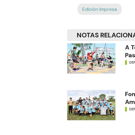
Edición Impresa
NOTAS RELACION
A T
Pas
DE
Fon
Amé
DE