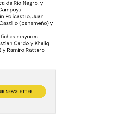
ca de Río Negro, y
 Campoya.
n Policastro, Juan
 Castillo (panameño) y
 fichas mayores:
istian Cardo y Khaliq
3) y Ramiro Rattero
BIR NEWSLETTER