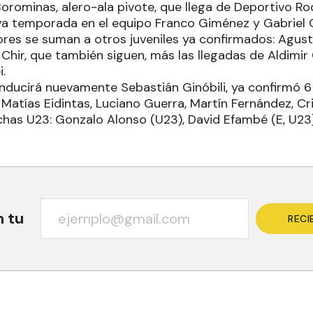
rominas, alero-ala pivote, que llega de Deportivo Ro
va temporada en el equipo Franco Giménez y Gabriel
res se suman a otros juveniles ya confirmados: Agustí
Chir, que también siguen, más las llegadas de Aldimir
.
onducirá nuevamente Sebastián Ginóbili, ya confirmó 6
 Matías Eidintas, Luciano Guerra, Martín Fernández, Cr
fichas U23: Gonzalo Alonso (U23), David Efambé (E, U2
n tu
RECI