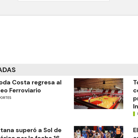
ADAS
oda Costa regresa al
T
eo Ferroviario
c
p
PORTES
I
tana superó a Sol de
E
rica por la fecha 16
e