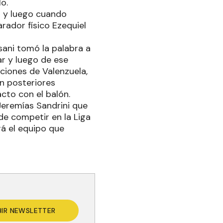
o.
na y luego cuando
rador físico Ezequiel
sani tomó la palabra a
r y luego de ese
ciones de Valenzuela,
on posteriores
cto con el balón.
 Jeremías Sandrini que
e competir en la Liga
rá el equipo que
BIR NEWSLETTER