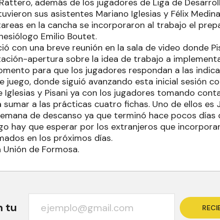
Rattero, además de los jugadores de Liga de Desarroll
tuvieron sus asistentes Mariano Iglesias y Félix Medi
reas en la cancha se incorporaron al trabajo el prepa
inesiólogo Emilio Boutet.
ió con una breve reunión en la sala de video donde Pi
ción-apertura sobre la idea de trabajo a implementa
mento para que los jugadores respondan a las indica
e juego, donde siguió avanzando esta inicial sesión c
e Iglesias y Pisani ya con los jugadores tomando conta
a sumar a las prácticas cuatro fichas. Uno de ellos es
emana de descanso ya que terminó hace pocos días d
go hay que esperar por los extranjeros que incorpora
mados en los próximos días.
a Unión de Formosa.
n tu
RECI