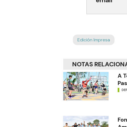
email
Edición Impresa
NOTAS RELACION
A T
Pas
DE
Fon
Amé