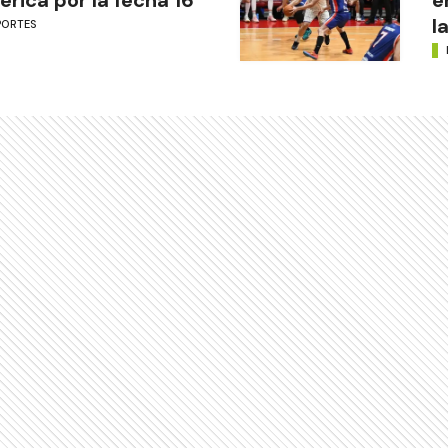
l
PORTES