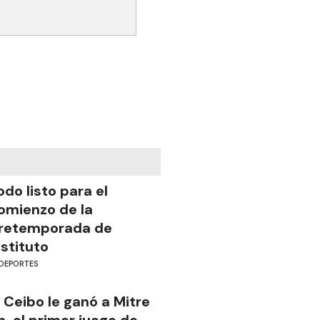
odo listo para el
omienzo de la
retemporada de
nstituto
DEPORTES
l Ceibo le ganó a Mitre
n el primer juego de