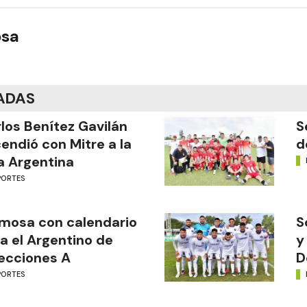
osa
ADAS
los Benítez Gavilán
S
endió con Mitre a la
d
a Argentina
PORTES
mosa con calendario
S
a el Argentino de
y
ecciones A
D
PORTES