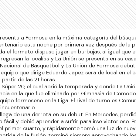
presenta a Formosa en la máxima categoría del básque
uentenario esta noche por primera vez después de la 
 el formato dispuso jugar en burbujas, al igual que en
 regresan la localías y La Unión se presenta en su ca
Nacional de Básquetbol y La Unión de Formosa debut
equipo que dirige Eduardo Japez será de local en el e
 partir de las 21 horas.
 Súper 20, el cual abrió la temporada y donde La Unión
tancia en la que fue eliminado por Gimnasia de Comodo
equipo formoseño en la Liga. El rival de turno es Comu
incuentenario.
lega de una derrota en su debut. En Mercedes, perdi
 fácil y debió aprender a sufrir para irse victorioso
el primer cuarto, y rápidamente tomó una luz de nueve
metida de la fusión, terminó siempre aprovechando lo