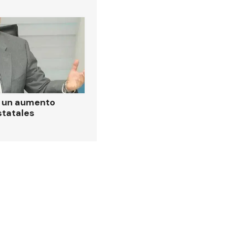
ó un aumento
statales