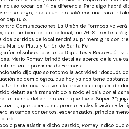
 incluso tocar los 14 de diferencia. Pero algo habrá d
scanso largo, que su equipo salió con una cara totalm
er capítulo.
contra Comunicaciones, La Unión de Formosa volverá a 
, que también perdió de local, fue 76-81 frente a Reg
 dos partidos de local tendrá su primera gira con tre
de Mar del Plata y Unión de Santa Fe.
genfor, el subsecretario de Deportes y Recreación y d
osa, Mario Romay, brindó detalles acerca de la vuelt
público en la provincia de Formosa.
funcionario dijo que se retomó la actividad “después de
uación epidemiológica, que hoy ya nos tiene bastante 
La Unión de local, vuelve a la provincia después de do
tido debut será transmitido a todo el país por el cana
erformance del equipo, en lo que fue el Súper 20, juga
 cuatro, que tenía como premio la clasificación a la 
Pero estamos contentos, esperanzados, principalmente
eclaró.
ocolo para asistir a dicho partido, Romay indicó que 