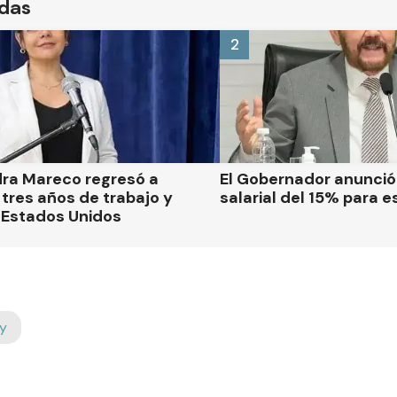
ídas
2
dra Mareco regresó a
El Gobernador anunci
tres años de trabajo y
salarial del 15% para e
 Estados Unidos
y