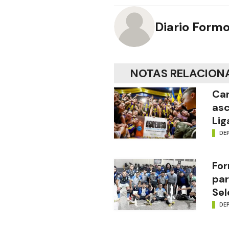
Diario Form
NOTAS RELACION
Car
asc
Lig
DE
For
par
Sel
DE