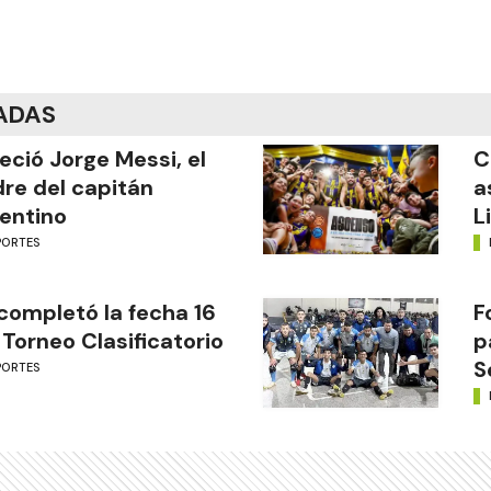
ADAS
leció Jorge Messi, el
C
re del capitán
a
entino
L
PORTES
completó la fecha 16
F
 Torneo Clasificatorio
p
S
PORTES