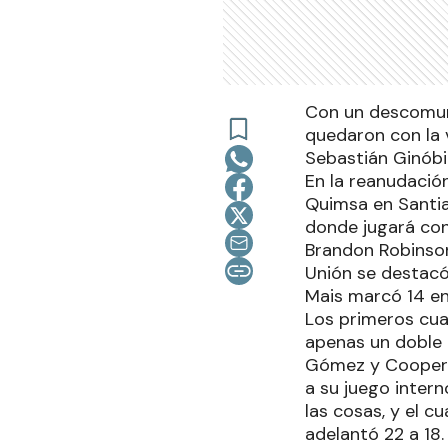
Con un descomuna
quedaron con la 
Sebastián Ginóbi
En la reanudació
Quimsa en Santia
donde jugará con
Brandon Robinson 
Unión se destacó
Mais marcó 14 en
Los primeros cua
apenas un doble d
Gómez y Cooper. 
a su juego intern
las cosas, y el c
adelantó 22 a 18.