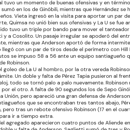
al tuvo un momento de buenas ofensivas y en término
sumó en los de Ginóbili, mientras que Hernández se hi
eños. Vieta ingresó en la visita para aportar un par d
rte, Quimsa no unió bien sus ofensivas y La U se fue ar
rtido tuvo un triple por bando para mover el tanteado
ti y a Cosolito. Un pasaje irregular se apoderó del entr
tante, mientras que Anderson aportó de forma intermite
 llegó con un par de tiros desde el perímetro con Hill
nutos se impuso 58 a 56 ante un equipo santiagueño q
 de Robinson.
el goleo de La U al hombro, por la otra vereda Robins
rámite. Un doble y falta de Pérez Tapia pusieron al fre
reloj, todo se tornó palo a palo nuevamente. Robinson
por el otro. A falta de 90 segundos los de Sepo Ginób
a Unión, pero apareció una gran defensa de Anderson 
ntiagueños que se encontraban tres tantos abajo, Pére
, pero tras un rebote ofensivo Robinson (17 en el cua
ara ir a tiempo extra.
el agregado aparecieron cuatro puntos de Aliende en 
doble y falta de Anderson. Saglietti sumó de tres y R