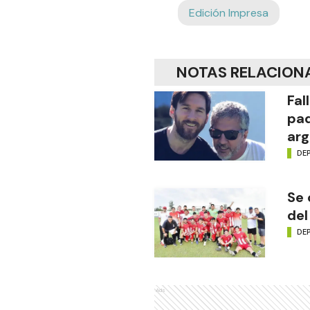
Edición Impresa
NOTAS RELACION
Fal
pad
arg
DE
Se 
del
DE
Ads