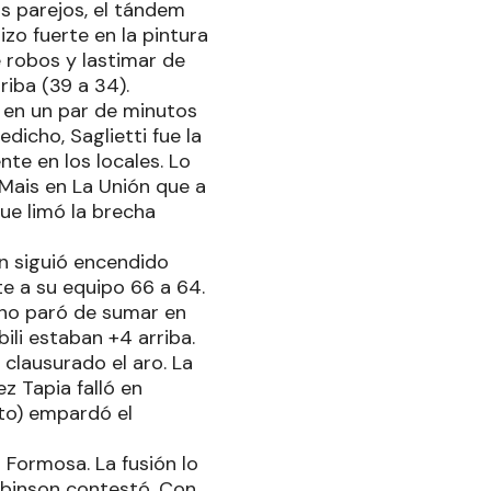
s parejos, el tándem
zo fuerte en la pintura
e robos y lastimar de
riba (39 a 34).
r en un par de minutos
edicho, Saglietti fue la
nte en los locales. Lo
 Mais en La Unión que a
ue limó la brecha
on siguió encendido
nte a su equipo 66 a 64.
 no paró de sumar en
ili estaban +4 arriba.
clausurado el aro. La
z Tapia falló en
rto) empardó el
Formosa. La fusión lo
obinson contestó. Con