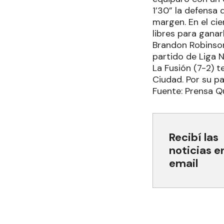
1’30” la defensa 
margen. En el cie
libres para ganarl
Brandon Robinso
partido de Liga 
La Fusión (7-2) 
Ciudad. Por su pa
Fuente: Prensa Q
Recibí las
noticias e
email