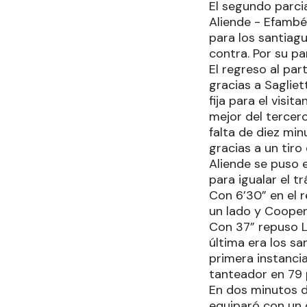
El segundo parci
Aliende - Efambé 
para los santiagu
contra. Por su pa
El regreso al pa
gracias a Sagliet
fija para el visi
mejor del tercero
falta de diez mi
gracias a un tiro
Aliende se puso 
para igualar el t
Con 6’30” en el 
un lado y Cooper 
Con 37” repuso L
última era los sa
primera instancia
tanteador en 79 p
En dos minutos d
equiparó con un 