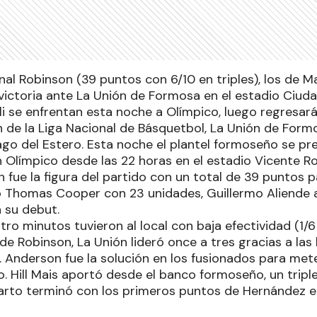
l Robinson (39 puntos con 6/10 en triples), los de 
victoria ante La Unión de Formosa en el estadio Ciudad
li se enfrentan esta noche a Olímpico, luego regresar
n de la Liga Nacional de Básquetbol, La Unión de Form
go del Estero. Esta noche el plantel formoseño se pr
 Olímpico desde las 22 horas en el estadio Vicente Ro
fue la figura del partido con un total de 39 puntos pa
 Thomas Cooper con 23 unidades, Guillermo Aliende an
 su debut.
tro minutos tuvieron al local con baja efectividad (1
e Robinson, La Unión lideró once a tres gracias a las
Anderson fue la solución en los fusionados para mete
o. Hill Mais aportó desde el banco formoseño, un tripl
uarto terminó con los primeros puntos de Hernández en