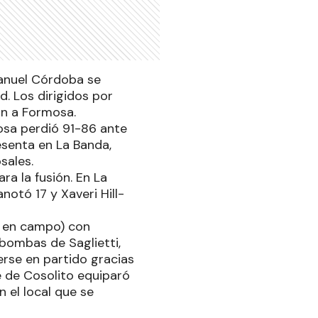
Manuel Córdoba se
. Los dirigidos por
án a Formosa.
osa perdió 91-86 ante
esenta en La Banda,
sales.
ra la fusión. En La
otó 17 y Xaveri Hill-
/6 en campo) con
 bombas de Saglietti,
rse en partido gracias
e de Cosolito equiparó
 el local que se