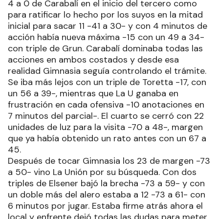
4 a 0 de Carabalí en el inicio del tercero como
para ratificar lo hecho por los suyos en la mitad
inicial para sacar 11 -41 a 30- y con 4 minutos de
acción había nueva máxima -15 con un 49 a 34-
con triple de Grun. Carabalí dominaba todas las
acciones en ambos costados y desde esa
realidad Gimnasia seguía controlando el trámite.
Se iba más lejos con un triple de Toretta -17, con
un 56 a 39-, mientras que La U ganaba en
frustración en cada ofensiva -10 anotaciones en
7 minutos del parcial-. El cuarto se cerró con 22
unidades de luz para la visita -70 a 48-, margen
que ya había obtenido un rato antes con un 67 a
45.
Después de tocar Gimnasia los 23 de margen -73
a 50- vino La Unión por su búsqueda. Con dos
triples de Elsener bajó la brecha -73 a 59- y con
un doble más del alero estaba a 12 -73 a 61- con
6 minutos por jugar. Estaba firme atrás ahora el
local y enfrente dejó todas las dudas para meter