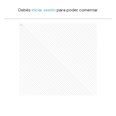
Debés
iniciar sesión
para poder comentar
Ads