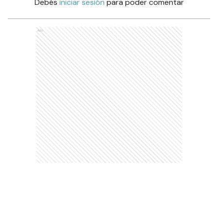
Debés
iniciar sesión
para poder comentar
Ads