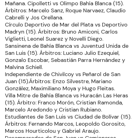
Mañana. Cipolletti vs Olimpo Bahía Blanca (15).
Árbitros: Marcelo Sanz, Roque Narvaez, Claudio
Cabrelli y Jos Orellana.
Círculo Deportivo de Mar del Plata vs Deportivo
Madryn (15). Árbitros: Bruno Amiconi, Carlos
Viglietti, Leonel Suarez y Novelli Diego.
Sansinena de Bahía Blanca vs Juventud Unida de
San Luis (15). Árbitros: Luciano Julio Ezequiel,
Gonzalo Escobar, Sebastián Parra Hernández y
Malvina Schiell.
Independiente de Chivilcoy vs Peñarol de San
Juan (15).Árbitros: Enzo Silvestre, Mariano
González, Maximiliano Moya y Hugo Fleitas.
Villa Mitre de Bahía Blanca vs Huracán Las Heras
(15). Árbitro: Franco Morón, Cristian Ramonda,
Marcelo Aredondo y Cristian Rubiano.
Estudiantes de San Luis vs Ciudad de Bolívar (15).
Árbitros: Fernando Marcos, Leopoldo Gorosito,
Marcos Hourticolou y Gabriel Araujo.
Desamparados de San Juan vs Camioneros