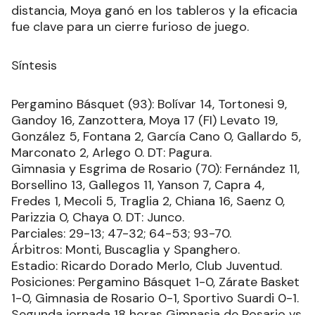
distancia, Moya ganó en los tableros y la eficacia
fue clave para un cierre furioso de juego.
Síntesis
Pergamino Básquet (93): Bolívar 14, Tortonesi 9,
Gandoy 16, Zanzottera, Moya 17 (FI) Levato 19,
González 5, Fontana 2, García Cano 0, Gallardo 5,
Marconato 2, Arlego 0. DT: Pagura.
Gimnasia y Esgrima de Rosario (70): Fernández 11,
Borsellino 13, Gallegos 11, Yanson 7, Capra 4,
Fredes 1, Mecoli 5, Traglia 2, Chiana 16, Saenz 0,
Parizzia 0, Chaya 0. DT: Junco.
Parciales: 29-13; 47-32; 64-53; 93-70.
Árbitros: Monti, Buscaglia y Spanghero.
Estadio: Ricardo Dorado Merlo, Club Juventud.
Posiciones: Pergamino Básquet 1-0, Zárate Basket
1-0, Gimnasia de Rosario 0-1, Sportivo Suardi 0-1.
Segunda jornada 18 horas Gimnasia de Rosario vs