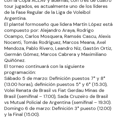
con la Copa ACLAV y además, con tres de cuatro
tour jugados, es actualmente uno de los líderes
de la Fase Regular de la Liga de Voleibol
Argentina.
El plantel formoseño que lidera Martín López está
compuesto por: Alejandro Araya, Rodrigo
Ocampo, Carlos Mosquera, Ramsés Cascu, Alexis
Nocenti, Tomás Rodríguez, Marcos Meana, Axel
Mendoza, Pablo Rivero, Leandro Niz, Gastón Ortiz,
Germán Gómez, Marcos Cabrera y Maximiliano
Quiñónez.
El torneo continuará con la siguiente
programación:
Sábado 5 de marzo: Definición puestos 7° y 8°
(13.00 horas), definición puestos 5° y 6° (15.30),
Volei Renata de Brasil vs Fiat Gerdau Minas de
Brasil (semifinal – 17.00), Sada Cruzeiro de Brasil
vs Mutual Policial de Argentina (semifinal – 19.30).
Domingo 6 de marzo: Definición 3° puesto (12.00)
y la Final (15.00).