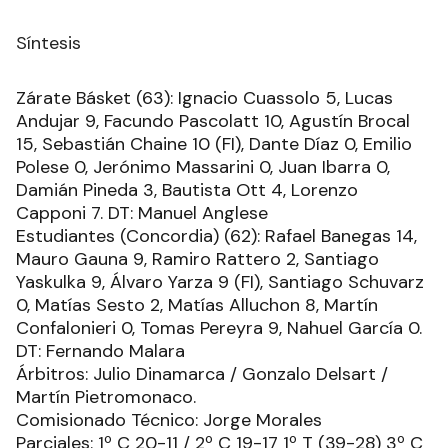
Síntesis
Zárate Básket (63): Ignacio Cuassolo 5, Lucas
Andujar 9, Facundo Pascolatt 10, Agustín Brocal
15, Sebastián Chaine 10 (FI), Dante Díaz 0, Emilio
Polese 0, Jerónimo Massarini 0, Juan Ibarra 0,
Damián Pineda 3, Bautista Ott 4, Lorenzo
Capponi 7. DT: Manuel Anglese
Estudiantes (Concordia) (62): Rafael Banegas 14,
Mauro Gauna 9, Ramiro Rattero 2, Santiago
Yaskulka 9, Álvaro Yarza 9 (FI), Santiago Schuvarz
0, Matías Sesto 2, Matías Alluchon 8, Martín
Confalonieri 0, Tomas Pereyra 9, Nahuel García 0.
DT: Fernando Malara
Árbitros: Julio Dinamarca / Gonzalo Delsart /
Martín Pietromonaco.
Comisionado Técnico: Jorge Morales
Parciales: 1º C 20-11 / 2º C 19-17 1º T (39-28) 3º C