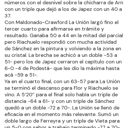
números con el desnivel sobre la chicharra de Arn
con un triple que dejó a los de Japez con un 40 a
37.
Con Maldonado-Crawford La Unión largó fino el
tercer cuarto para afirmarse en trámite y
resultado. Ganaba 50 a 44 en la mitad del parcial
pero Riachuelo respondió con mucha actividad
de Sánchez en la pintura y volviendo a la zona en
su cristal. La brecha se achicó a un doble -53 a
51- pero los de Japez cerraron el capítulo con un
6-0 -4 de Podestá- que les dio la máxima hasta
acá -59 a 51-.
Ya en el cuarto final, con un 63-57 para La Unión
se terminó el descanso para Flor y Riachuelo se
vino. A 5’20’’ para el final solo había un triple de
distancia -64 a 61- y con un triple de Sánchez
quedó a un doble -72 a 70-. La Unión se llenó de
eficacia en el momento más relevante. Sumó un
doble largo de Ferreyra y un triple de Vieta para
un 5-0 con sabor a trabajo terminado -77 a 70-