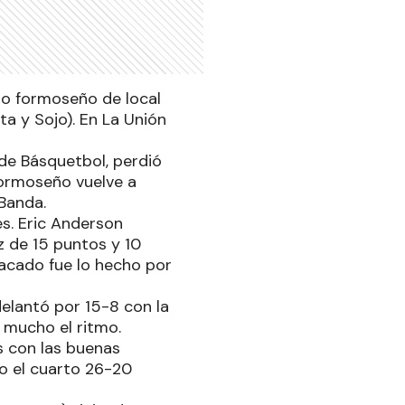
nto formoseño de local
a y Sojo). En La Unión
de Básquetbol, perdió
 formoseño vuelve a
Banda.
s. Eric Anderson
z de 15 puntos y 10
stacado fue lo hecho por
delantó por 15-8 con la
 mucho el ritmo.
s con las buenas
o el cuarto 26-20