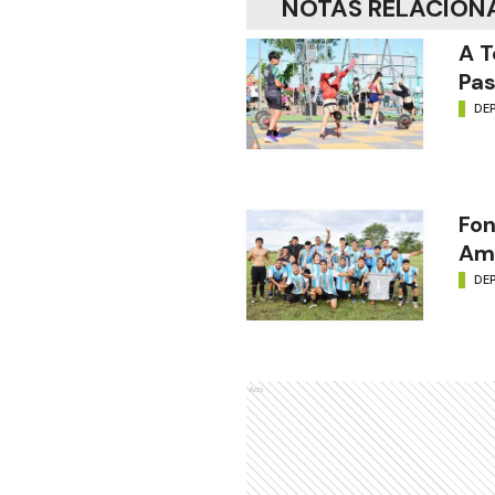
NOTAS RELACION
A T
Pas
DE
Fon
Amé
DE
Ads