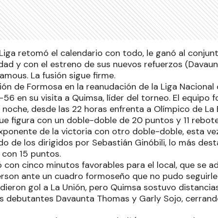
 Liga retomó el calendario con todo, le ganó al conju
udad y con el estreno de sus nuevos refuerzos (Davaunt
mous. La fusión sigue firme.
ión de Formosa en la reanudación de la Liga Nacional 
56 en su visita a Quimsa, líder del torneo. El equipo
 noche, desde las 22 horas enfrenta a Olímpico de La 
ue figura con un doble-doble de 20 puntos y 11 rebote
xponente de la victoria con otro doble-doble, esta ve
ado de los dirigidos por Sebastián Ginóbili, lo más de
con 15 puntos.
 con cinco minutos favorables para el local, que se a
rson ante un cuadro formoseño que no pudo seguirle
e dieron gol a La Unión, pero Quimsa sostuvo distancia
os debutantes Davaunta Thomas y Garly Sojo, cerrand