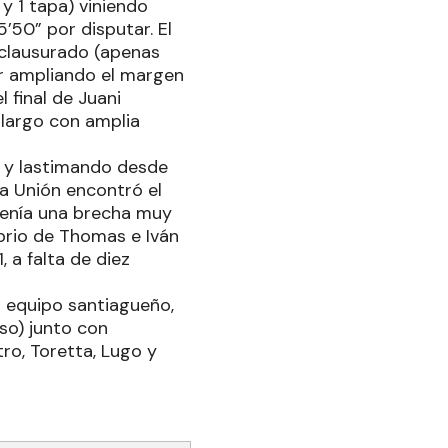
y 1 tapa) viniendo
’50” por disputar. El
o clausurado (apenas
ir ampliando el margen
 final de Juani
 largo con amplia
a y lastimando desde
La Unión encontró el
tenía una brecha muy
ibrio de Thomas e Iván
 a falta de diez
l equipo santiagueño,
so) junto con
ro, Toretta, Lugo y