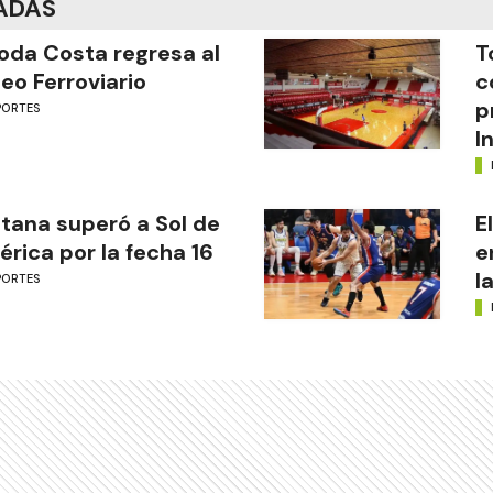
ADAS
oda Costa regresa al
T
eo Ferroviario
c
p
PORTES
I
tana superó a Sol de
E
rica por la fecha 16
e
l
PORTES