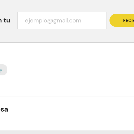
n tu
RECI
y
osa