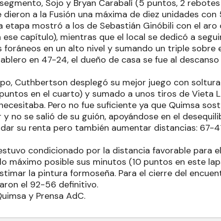
 segmento, Sojo y Bryan Carabalí (5 puntos, 2 rebotes 
 dieron a la Fusión una máxima de diez unidades con 5
ra etapa mostró a los de Sebastián Ginóbili con el ar
 ese capítulo), mientras que el local se dedicó a segu
s foráneos en un alto nivel y sumando un triple sobre el
tablero en 47-24, el dueño de casa se fue al descanso
mpo, Cuthbertson desplegó su mejor juego con soltur
 puntos en el cuarto) y sumado a unos tiros de Vieta 
necesitaba. Pero no fue suficiente ya que Quimsa sos
 y no se salió de su guión, apoyándose en el desequil
dar su renta pero también aumentar distancias: 67-41,
estuvo condicionado por la distancia favorable para e
lo máximo posible sus minutos (10 puntos en este lap
timar la pintura formoseña. Para el cierre del encuent
on el 92-56 definitivo.
Quimsa y Prensa AdC.