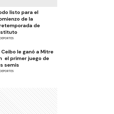
odo listo para el
omienzo de la
retemporada de
nstituto
DEPORTES
l Ceibo le ganó a Mitre
n el primer juego de
as semis
DEPORTES