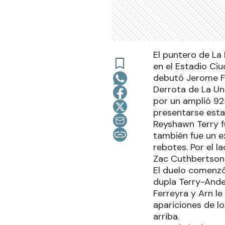
El puntero de La
en el Estadio Ci
debutó Jerome Fa
Derrota de La Un
por un amplió 92-
presentarse esta
Reyshawn Terry f
también fue un e
rebotes. Por el l
Zac Cuthbertson 
El duelo comenzó
dupla Terry-Ande
Ferreyra y Arn l
apariciones de l
arriba.