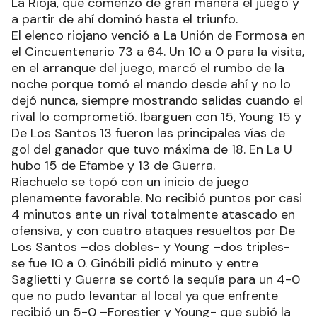
La Rioja, que comenzó de gran manera el juego y
a partir de ahí dominó hasta el triunfo.
El elenco riojano venció a La Unión de Formosa en
el Cincuentenario 73 a 64. Un 10 a 0 para la visita,
en el arranque del juego, marcó el rumbo de la
noche porque tomó el mando desde ahí y no lo
dejó nunca, siempre mostrando salidas cuando el
rival lo comprometió. Ibarguen con 15, Young 15 y
De Los Santos 13 fueron las principales vías de
gol del ganador que tuvo máxima de 18. En La U
hubo 15 de Efambe y 13 de Guerra.
Riachuelo se topó con un inicio de juego
plenamente favorable. No recibió puntos por casi
4 minutos ante un rival totalmente atascado en
ofensiva, y con cuatro ataques resueltos por De
Los Santos –dos dobles- y Young –dos triples-
se fue 10 a 0. Ginóbili pidió minuto y entre
Saglietti y Guerra se cortó la sequía para un 4-0
que no pudo levantar al local ya que enfrente
recibió un 5-0 –Forestier y Young- que subió la