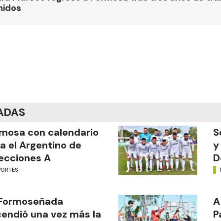
nidos
ADAS
mosa con calendario
S
a el Argentino de
y
ecciones A
D
PORTES
 Formoseñada
A
endió una vez más la
P