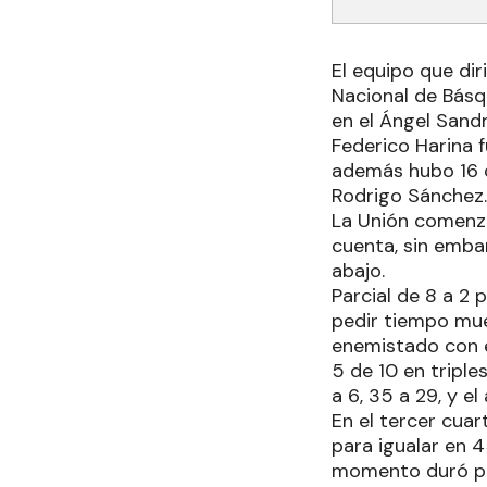
El equipo que dir
Nacional de Básqu
en el Ángel Sandr
Federico Harina 
además hubo 16 
Rodrigo Sánchez.
La Unión comenzó
cuenta, sin embar
abajo.
Parcial de 8 a 2 
pedir tiempo muer
enemistado con el
5 de 10 en triple
a 6, 35 a 29, y e
En el tercer cuar
para igualar en 
momento duró poc