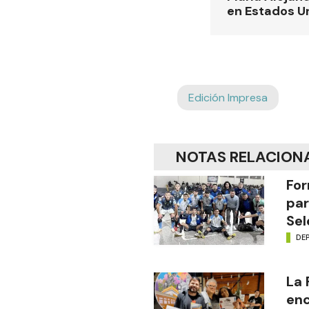
en Estados U
Edición Impresa
NOTAS RELACION
For
par
Sel
DE
La
enc