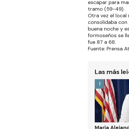
escapar para mant
tramo (59-49).
Otra vez el local 
consolidaba con e
buena noche y es
formoseños se lle
fue 87 a 68.
Fuente: Prensa A
Las más le
1
María Alejand