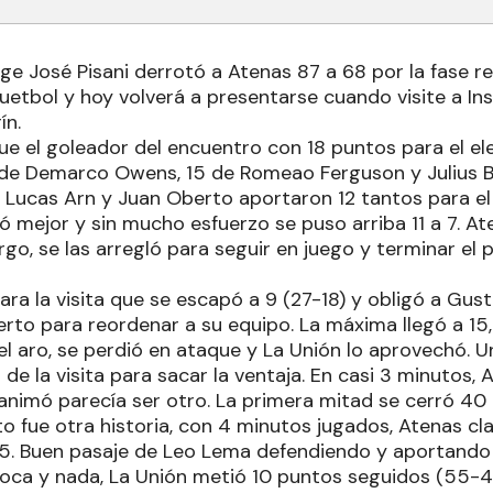
ige José Pisani derrotó a Atenas 87 a 68 por la fase re
etbol y hoy volverá a presentarse cuando visite a Inst
ín.
fue el goleador del encuentro con 18 puntos para el 
de Demarco Owens, 15 de Romeao Ferguson y Julius 
 Lucas Arn y Juan Oberto aportaron 12 tantos para el
 mejor y sin mucho esfuerzo se puso arriba 11 a 7. At
go, se las arregló para seguir en juego y terminar el 
para la visita que se escapó a 9 (27-18) y obligó a Gust
to para reordenar a su equipo. La máxima llegó a 15, 
 aro, se perdió en ataque y La Unión lo aprovechó. Un
s de la visita para sacar la ventaja. En casi 3 minutos,
l animó parecía ser otro. La primera mitad se cerró 40 
to fue otra historia, con 4 minutos jugados, Atenas cla
45. Buen pasaje de Leo Lema defendiendo y aportando
a y nada, La Unión metió 10 puntos seguidos (55-45