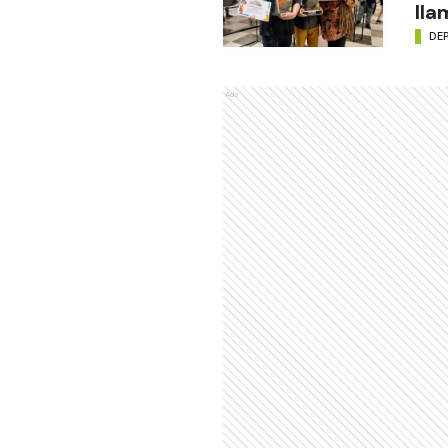
lla
DE
Ads