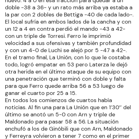
nuevo. 4 a 0 en esa fracción para quedar a un
doble -38 a 36- y un rato más arriba ya estaba a
la par con 2 dobles de Bettiga -40 de cada lado-.
El local sufría en ambos lados de la cancha y con
un 12 a 4 en contra perdió el mando -43 a 42-
con un triple de Torresi. Ferro le imprimió
velocidad a sus ofensivas y también profundidad
y con un 4-0 de Luchi se alejó por 5 -47 a 42-.
En el tramo final, La Unión, con lo que le costaba
todo, logró empatar en 53 pero Laterza le dejó
otra herida en el último ataque de su equipo con
una penetración que terminó con doble y falta
para que Ferro quede arriba 56 a 53 luego de
ganar el cuarto por 25 a 15.
En todos los comienzos de cuartos había
noticias. Al fin una para La Unión que en 1’30’’ del
último se anotó un 5-0 con Arn y triple de
Maldonado para pasar 58 a 56. La situación
enchufó a los de Ginóbili que con Arn, Maldonado
y Ferreyra volvieron a tener 7 como en el primer