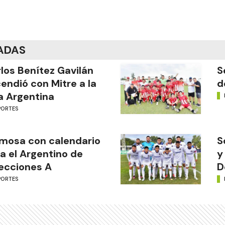
ADAS
los Benítez Gavilán
S
endió con Mitre a la
d
a Argentina
PORTES
mosa con calendario
S
a el Argentino de
y
ecciones A
D
PORTES