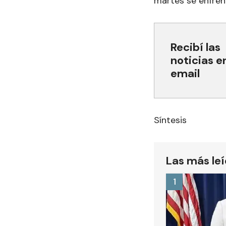
martes se enfren
Recibí las
noticias e
email
Síntesis
Las más le
1