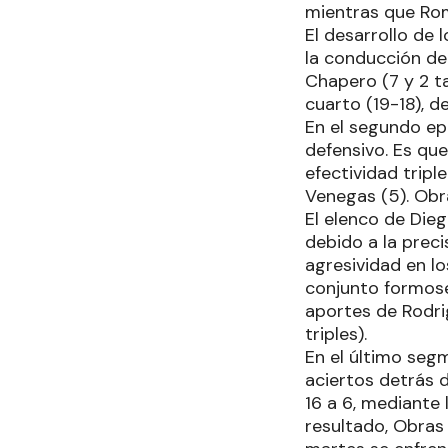
mientras que Ro
El desarrollo de 
la conducción de 
Chapero (7 y 2 ta
cuarto (19-18), 
En el segundo epi
defensivo. Es que
efectividad tripl
Venegas (5). Obra
El elenco de Dieg
debido a la preci
agresividad en lo
conjunto formoseñ
aportes de Rodri
triples).
En el último seg
aciertos detrás d
16 a 6, mediante
resultado, Obras