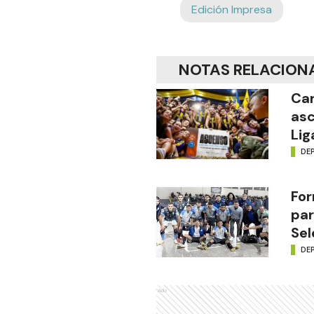
Edición Impresa
NOTAS RELACION
Car
asc
Lig
DE
For
par
Sel
DE
Ads