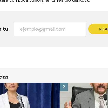
tará con Boca Juniors, en El Templo del Rock.
n tu
RECI
ídas
2