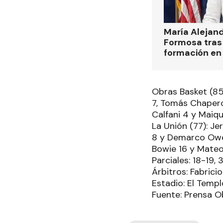
María Alejan
Formosa tras 
formación en
Obras Basket (85
7, Tomás Chapero 
Calfani 4 y Maiqu
La Unión (77): J
8 y Demarco Owens
Bowie 16 y Mateo 
Parciales: 18-19,
Árbitros: Fabrici
Estadio: El Templ
Fuente: Prensa O