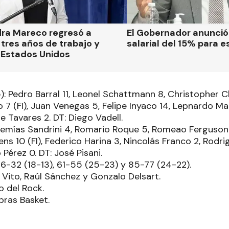
dra Mareco regresó a
El Gobernador anunci
tres años de trabajo y
salarial del 15% para e
 Estados Unidos
): Pedro Barral 11, Leonel Schattmann 8, Christopher C
7 (FI), Juan Venegas 5, Felipe Inyaco 14, Lepnardo Mai
e Tavares 2. DT: Diego Vadell.
eremías Sandrini 4, Romario Roque 5, Romeao Ferguson
 10 (FI), Federico Harina 3, Nincolás Franco 2, Rodrig
Pérez 0. DT: José Pisani.
 36-32 (18-13), 61-55 (25-23) y 85-77 (24-22).
o Vito, Raúl Sánchez y Gonzalo Delsart.
o del Rock.
bras Basket.