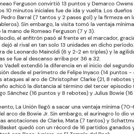
meao Ferguson convirtió 13 puntos y Demarco Owens 1
los 10 minutos iniciales fue de ida y vuelta. Los dueñ
Pedro Barral (7 tantos y 2 pases gol) y la firmeza en 
bleros). Sin embargo, la visita tomó la ventaja mínima
de la mano de Romeao Ferguson (7 y 3).
sodio, el anfitrón pasó al frente en el marcador, graci
 dejó al rival en tan solo 13 unidades en dicho período
era de Leonardo Mainoldi (6 y 2-2 en triples) y la agili
s se fue al descanso arriba por 36 a 32.
o Vadell extendió la diferencia en el inicio del segun
sión desde el perímetro de Felipe Inyaco (14 puntos - 4
s ataques al aro de Christopher Clarke (21, 8 rebotes y
o achicó la distancia al término del tercer episodio (
go Sánchez (16 puntos y 8 rebotes) y Julius Bowie (16
mento, La Unión llegó a sacar una ventaja mínima (70-
el arco de Bowie Jr. Sin embargo, el aurinegro lo dio 
 las anotaciones de Clarke, Mata (7 tantos) y Schattm
 Basket quedó con un récord de 16 partidos ganados y