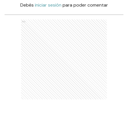
Debés
iniciar sesión
para poder comentar
Ads