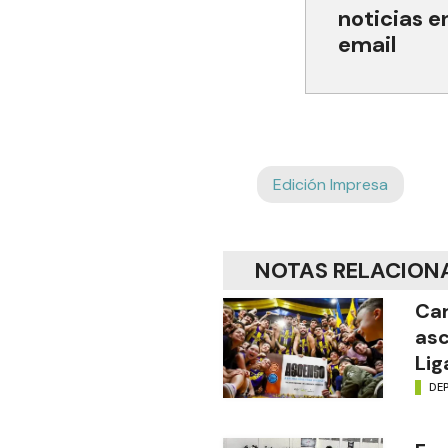
noticias e
email
Edición Impresa
NOTAS RELACION
Car
asc
Lig
DE