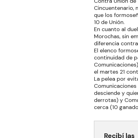
Contra Unión de 
Cincuentenario, m
que los formoseñ
10 de Unión.
En cuanto al duel
Morochas, sin em
diferencia contra
El elenco formos
continuidad de pa
Comunicaciones).
el martes 21 con
La pelea por evit
Comunicaciones d
desciende y quien
derrotas) y Comu
cerca (10 ganado
Recibí las