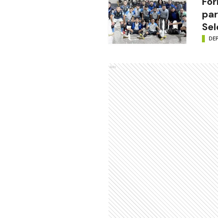
For
par
Sel
DE
Ads