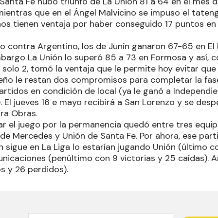
Santa Fe hubo triunfo de La Unión 81 a 64 en el mes de
ientras que en el Ángel Malvicino se impuso el tateng
os tienen ventaja por haber conseguido 17 puntos en s
o contra Argentino, los de Junín ganaron 67-65 en El 
bargo La Unión lo superó 85 a 73 en Formosa y así, c
 solo 2, tomó la ventaja que le permite hoy evitar que 
eño le restan dos compromisos para completar la fase 
rtidos en condición de local (ya le ganó a Independie
 El jueves 16 e mayo recibirá a San Lorenzo y se des
tra Obras.
ar el juego por la permanencia quedó entre tres equip
e Mercedes y Unión de Santa Fe. Por ahora, ese part
 sigue en La Liga lo estarían jugando Unión (último co
nicaciones (penúltimo con 9 victorias y 25 caídas). A
s y 26 perdidos).