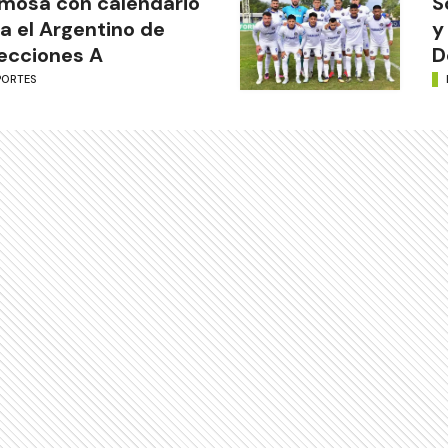
mosa con calendario
S
a el Argentino de
y
ecciones A
D
PORTES