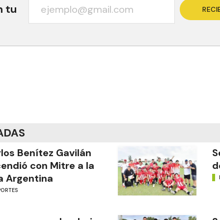
n tu
RECI
ADAS
los Benítez Gavilán
S
endió con Mitre a la
d
a Argentina
PORTES