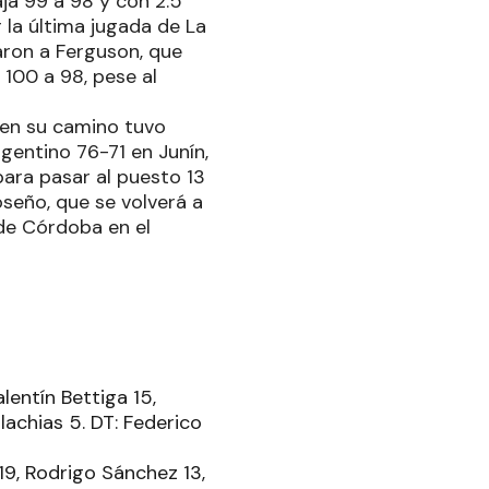
ja 99 a 98 y con 2.5
la última jugada de La
aron a Ferguson, que
 100 a 98, pese al
o en su camino tuvo
rgentino 76-71 en Junín,
para pasar al puesto 13
oseño, que se volverá a
 de Córdoba en el
lentín Bettiga 15,
alachias 5. DT: Federico
19, Rodrigo Sánchez 13,