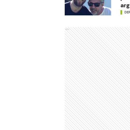
arg
DE
Ads