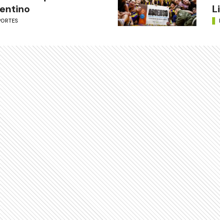
entino
L
PORTES