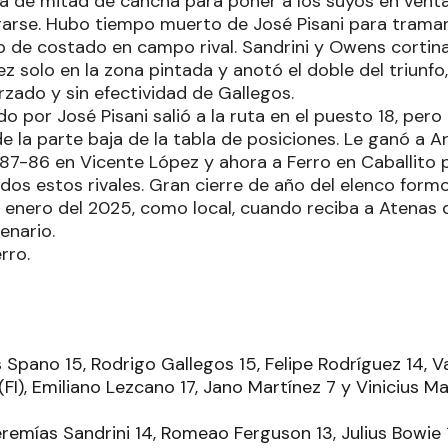
ca de mitad de cancha para poner a los suyos en venta
arse. Hubo tiempo muerto de José Pisani para tramar 
o de costado en campo rival. Sandrini y Owens cortin
z solo en la zona pintada y anotó el doble del triunfo,
rzado y sin efectividad de Gallegos.
ido por José Pisani salió a la ruta en el puesto 18, per
e la parte baja de la tabla de posiciones. Le ganó a A
 87-86 en Vicente López y ahora a Ferro en Caballito 
dos estos rivales. Gran cierre de año del elenco form
e enero del 2025, como local, cuando reciba a Atenas
enario.
rro.
 Spano 15, Rodrigo Gallegos 15, Felipe Rodríguez 14, Va
 (FI), Emiliano Lezcano 17, Jano Martínez 7 y Vinicius M
eremías Sandrini 14, Romeao Ferguson 13, Julius Bowie 