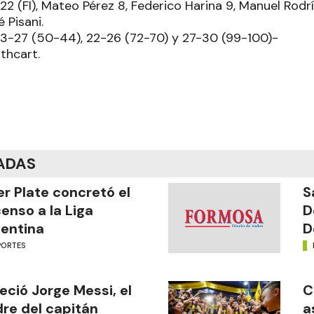
 (FI), Mateo Pérez 8, Federico Harina 9, Manuel Rodrí
 Pisani.
, 23-27 (50-44), 22-26 (72-70) y 27-30 (99-100)-
thcart.
ADAS
er Plate concretó el
S
enso a la Liga
D
entina
D
PORTES
leció Jorge Messi, el
C
re del capitán
a