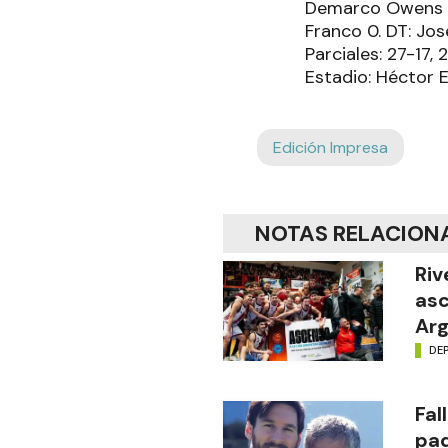
Demarco Owens 22
Franco 0. DT: José
Parciales: 27-17
Estadio: Héctor E
Edición Impresa
NOTAS RELACION
Riv
asc
Arg
DE
Fal
pad