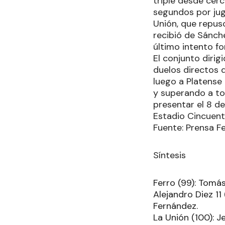
triple desde cer
segundos por jug
Unión, que repus
recibió de Sánche
último intento fo
El conjunto dirig
duelos directos d
luego a Platense
y superando a to
presentar el 8 d
Estadio Cincuent
Fuente: Prensa Fe
Síntesis
Ferro (99): Tomás
Alejandro Diez 11
Fernández.
La Unión (100): J