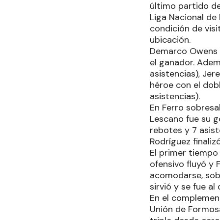
último partido d
Liga Nacional de
condición de vis
ubicación.
Demarco Owens fu
el ganador. Adem
asistencias), Jer
héroe con el dob
asistencias).
En Ferro sobresal
Lescano fue su go
rebotes y 7 asis
Rodríguez finaliz
El primer tiempo
ofensivo fluyó y 
acomodarse, sobr
sirvió y se fue a
En el complement
Unión de Formosa 