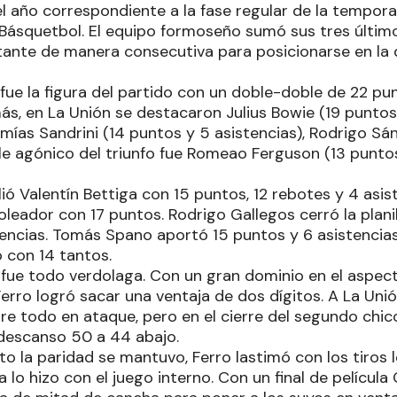
el año correspondiente a la fase regular de la tempo
 Básquetbol. El equipo formoseño sumó sus tres últim
itante de manera consecutiva para posicionarse en la
e la figura del partido con un doble-doble de 22 pun
ás, en La Unión se destacaron Julius Bowie (19 puntos
emías Sandrini (14 puntos y 5 asistencias), Rodrigo Sá
le agónico del triunfo fue Romeao Ferguson (13 puntos
ió Valentín Bettiga con 15 puntos, 12 rebotes y 4 asis
leador con 17 puntos. Rodrigo Gallegos cerró la planil
tencias. Tomás Spano aportó 15 puntos y 6 asistencias
ó con 14 tantos.
 fue todo verdolaga. Con un gran dominio en el aspect
Ferro logró sacar una ventaja de dos dígitos. A La Uni
e todo en ataque, pero en el cierre del segundo chico
l descanso 50 a 44 abajo.
o la paridad se mantuvo, Ferro lastimó con los tiros 
lo hizo con el juego interno. Con un final de película