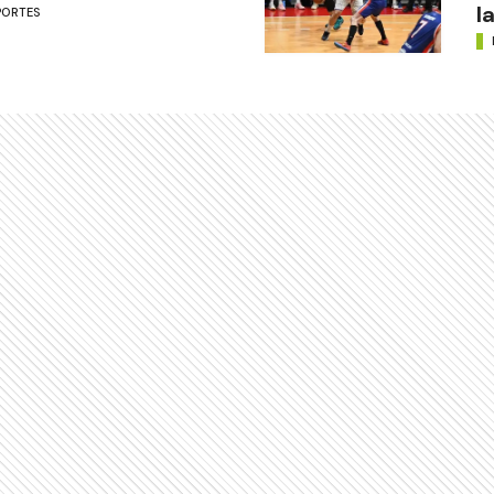
l
PORTES