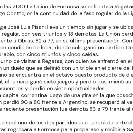
e las 21.30, La Unión de Formosa se enfrenta a Regata
e Contte, en la continuidad de la fase regular de la L
ige José Luis Pisani lleva un tiempo sin jugar y se ubi
 regular, con seis triunfos y 13 derrotas. La Unión perd
rente a Obras, 82 a 77, en su última presentación. Co
en condición de local, donde solo ganó un partido. De 
rable, con cinco triunfos y cinco caídas.
turno de visitar a Regatas, con quien se enfrentó en e
 un duelo que se definió con un triple en el cierre del 
ino se encuentra en el octavo puesto producto de die
al, el remero ganó siete juegos y perdió dos, mientras
encuentros y perdió en siete oportunidades.
a capital correntina luego de una gira en la que cosec
n perdió 90 a 80 frente a Argentino, se recuperó al ve
 reciente presentación fue derrota 83 a 79 frente a
ste será uno de los dos partidos que tendrá durante e
tas regresará a Formosa para preparase y recibir a San