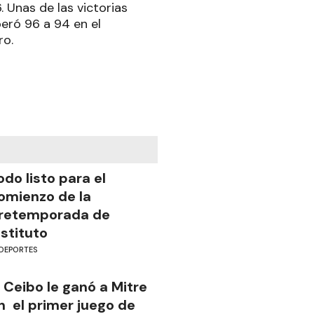
. Unas de las victorias
eró 96 a 94 en el
ro.
odo listo para el
omienzo de la
retemporada de
nstituto
DEPORTES
l Ceibo le ganó a Mitre
n el primer juego de