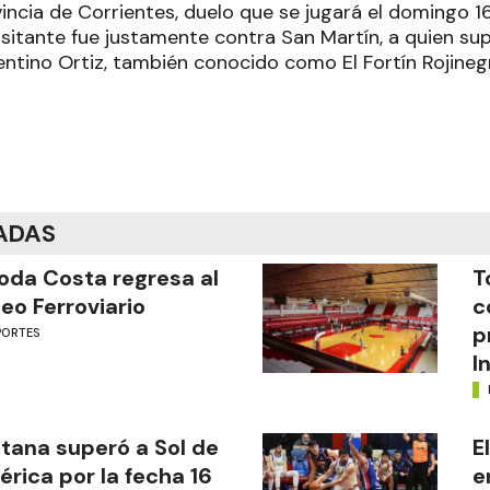
incia de Corrientes, duelo que se jugará el domingo 16
sitante fue justamente contra San Martín, a quien sup
entino Ortiz, también conocido como El Fortín Rojineg
ADAS
oda Costa regresa al
T
eo Ferroviario
c
p
PORTES
I
tana superó a Sol de
E
rica por la fecha 16
e