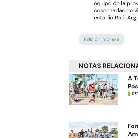
equipo de la prov
cosechadas de vi
estadio Raúl Arg
Edición Impresa
NOTAS RELACION
A T
Pas
DE
Fon
Amé