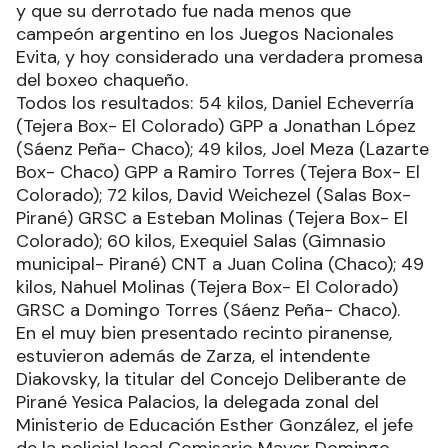
y que su derrotado fue nada menos que
campeón argentino en los Juegos Nacionales
Evita, y hoy considerado una verdadera promesa
del boxeo chaqueño.
Todos los resultados: 54 kilos, Daniel Echeverría
(Tejera Box- El Colorado) GPP a Jonathan López
(Sáenz Peña- Chaco); 49 kilos, Joel Meza (Lazarte
Box- Chaco) GPP a Ramiro Torres (Tejera Box- El
Colorado); 72 kilos, David Weichezel (Salas Box-
Pirané) GRSC a Esteban Molinas (Tejera Box- El
Colorado); 60 kilos, Exequiel Salas (Gimnasio
municipal- Pirané) CNT a Juan Colina (Chaco); 49
kilos, Nahuel Molinas (Tejera Box- El Colorado)
GRSC a Domingo Torres (Sáenz Peña- Chaco).
En el muy bien presentado recinto piranense,
estuvieron además de Zarza, el intendente
Diakovsky, la titular del Concejo Deliberante de
Pirané Yesica Palacios, la delegada zonal del
Ministerio de Educación Esther González, el jefe
de la policial local Comisario Mayor Domingo