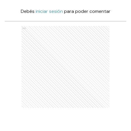
Debés
iniciar sesión
para poder comentar
Ads