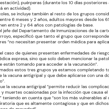
tación), puérperas (durante los 10 días posteriores a
á en actividad).
oles, se incluye también al resto de los grupos consi
 entre 6 meses y 2 años, adultos mayores desde los 6
nen entre 2 y 64 años con patologías de base.
l jefe del Departamento de Inmunizaciones de la carter
Arroyo, especificó que tanto el grupo que corresponde
res “no necesitan presentar orden médica para aplica
 el caso de quienes presentan enfermedades de riesg
édica expresa, sino que solo deben mencionar la pato
 están tomando para acceder a la vacunación”.
mados estos tres grupos ya estamos completando to
e la vacuna antigripal y que debe aplicarse con una d
o”.
e la vacuna antigripal “permite reducir las complicac
 y muertes ocasionadas por la infección que causa el v
 teniendo en cuenta que “son los más vulnerables al c
ratoria que es altamente contagiosa y que en dicho