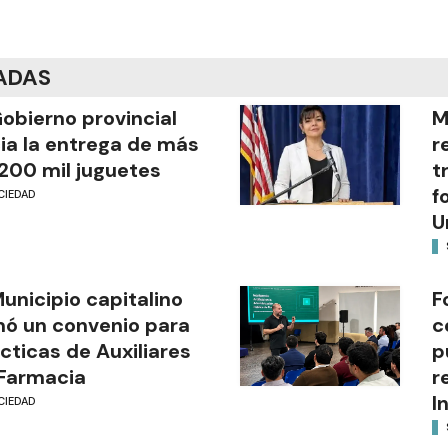
ADAS
Gobierno provincial
M
cia la entrega de más
r
200 mil juguetes
t
f
CIEDAD
U
Municipio capitalino
F
mó un convenio para
c
cticas de Auxiliares
p
Farmacia
r
I
CIEDAD