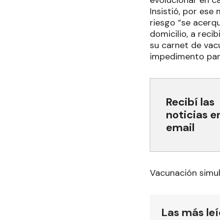
evolucionar en c
Insistió, por es
riesgo “se acerq
domicilio, a reci
su carnet de vacu
impedimento par
Recibí las
noticias e
email
Vacunación simu
Las más le