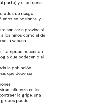
l parto) y el personal
derados de riesgo:
5 años en adelante, y
a sanitaria provincial,
 a los niños como el de
rse la vacuna
o, “tampoco necesitan
logía que padecen o el
da la población
osis que debe ser
iones,
irus influenza en los
ontraer la gripe, una
s grupos puede