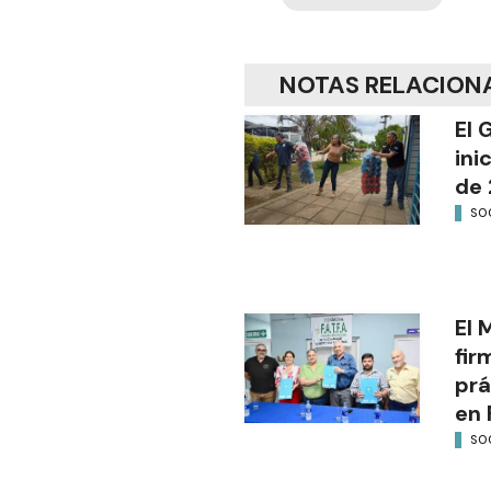
NOTAS RELACION
El 
ini
de 
SO
El 
fir
prá
en 
SO