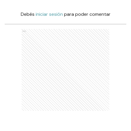
Debés
iniciar sesión
para poder comentar
Ads