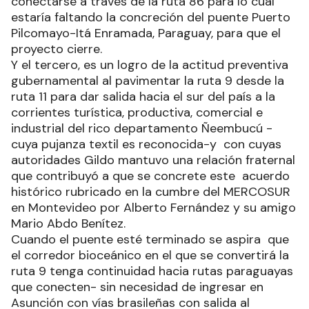
producción y el turismo de esta zona del país
con salida por los puertos del Pacífico y del
Atlántico a la altura de Chile y Brasil.
El segundo, para que las cargas provenientes del
Brasil, Paraguay, el sur de Bolivia y Chile puedan
conectarse a través de la ruta 86 para lo cual
estaría faltando la concreción del puente Puerto
Pilcomayo-Itá Enramada, Paraguay, para que el
proyecto cierre.
Y el tercero, es un logro de la actitud preventiva
gubernamental al pavimentar la ruta 9 desde la
ruta 11 para dar salida hacia el sur del país a la
corrientes turística, productiva, comercial e
industrial del rico departamento Ñeembucú -
cuya pujanza textil es reconocida-y con cuyas
autoridades Gildo mantuvo una relación fraternal
que contribuyó a que se concrete este acuerdo
histórico rubricado en la cumbre del MERCOSUR
en Montevideo por Alberto Fernández y su amigo
Mario Abdo Benítez.