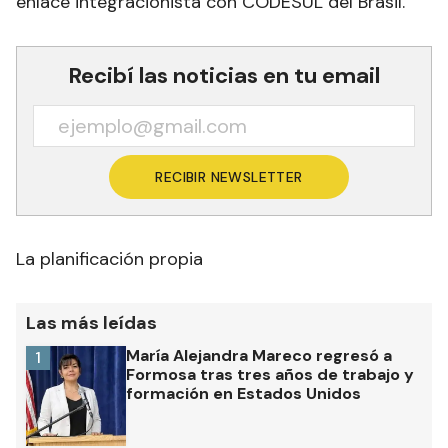
Modelo Formoseño y fue tema de gestión desde
hace muchos años en el ámbito nacional con los
presidentes de turno en ambos países y regional,
sobre todo durante el ejercicio de la presidencia
de CRECENEA Litoral por parte de Insfrán y su
enlace integracionista con CODESUL del Brasil.
Recibí las noticias en tu email
RECIBIR NEWSLETTER
La planificación propia
Las más leídas