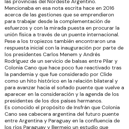
del Paraguay historiaba acerca del ancestral
aislamiento al que había sido condenado el
Ñeembucú por el centralismo guaraní y relataba
cómo sus habitantes resistieron al amparo de las
buenas y solidarias relaciones con sus vecinos de
las provincias del Nordeste Argentino.
Mencionaba en esa nota escrita hace en 2016
acerca de las gestiones que se emprendieron
para trabajar desde la complementación de
esfuerzos y con la mirada puesta en procurar la
unión física a través de un puente internacional.
Pese a los tropiezos también encontraron una
respuesta inicial con la inauguración por parte de
los presidentes Carlos Menem y Andrés
Rodríguez de un servicio de balsas entre Pilar y
Colonia Cano que hace poco fue reactivado tras
la pandemia y que fue considerado por Clide
como un hito histórico en la relación bilateral y
para avanzar hacia el soñado puente que vuelve a
aparecer en la consideración y la agenda de los