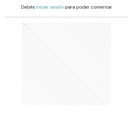
Debés
iniciar sesión
para poder comentar
Ads