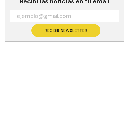
Recibí las noticias en tu email
RECIBIR NEWSLETTER
Desde la Secretaría de Deportes y Recreación
Comunitaria de la provincia, su titular, Mario
Romay, puso de resalto que, tras el anuncio de
que los Juegos Evita no se llevarían a cabo a nivel
nacional, el gobernador Gildo Insfrán tomó la
decisión de crear los Juegos Evita Formoseños. Y
así lo anunció el primer mandatario provincial, el
pasado 1º de junio, durante la apertura del Torneo
de la Amistad de fútbol femenino en Pozo del
Tigre.