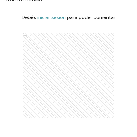
Debés
iniciar sesión
para poder comentar
Ads