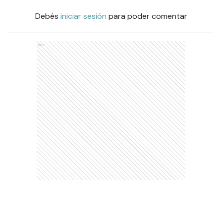
Debés
iniciar sesión
para poder comentar
Ads