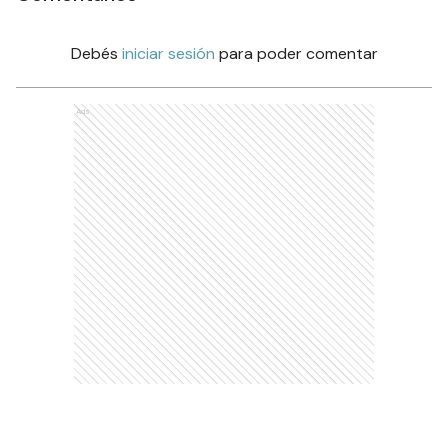
Debés
iniciar sesión
para poder comentar
Ads