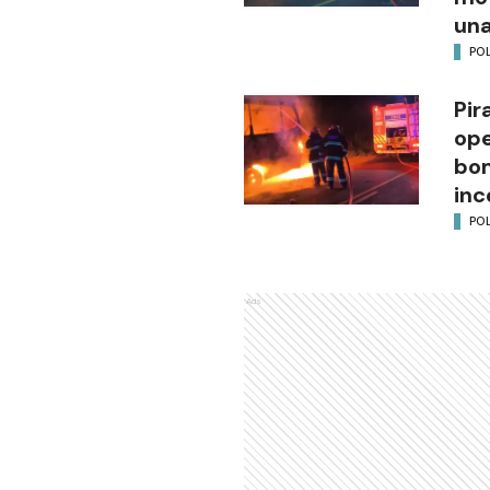
una
POL
Pir
ope
bom
inc
POL
Ads