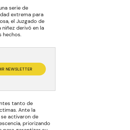
una serie de
lidad extrema para
mosa, el Juzgado de
 niñez derivó en la
s hechos.
BIR NEWSLETTER
entes tanto de
ctimas. Ante la
 se activaron de
escencia, priorizando
s para garantizar su