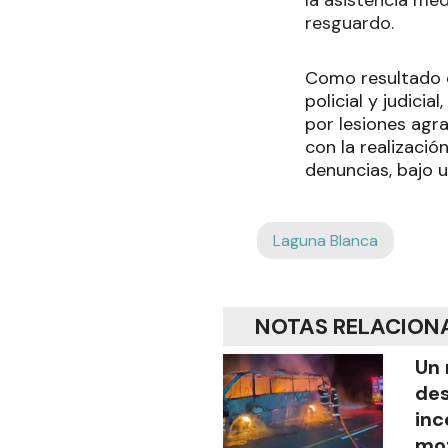
resguardo.
Como resultado d
policial y judici
por lesiones agra
con la realizació
denuncias, bajo 
Laguna Blanca
NOTAS RELACION
Un 
des
inc
mot