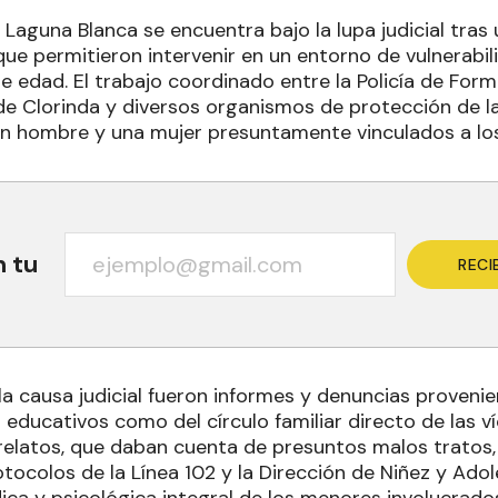
aguna Blanca se encuentra bajo la lupa judicial tras 
ue permitieron intervenir en un entorno de vulnerabi
e edad. El trabajo coordinado entre la Policía de For
de Clorinda y diversos organismos de protección de la
n hombre y una mujer presuntamente vinculados a lo
n tu
RECI
la causa judicial fueron informes y denuncias proveni
educativos como del círculo familiar directo de las ví
relatos, que daban cuenta de presuntos malos tratos,
tocolos de la Línea 102 y la Dirección de Niñez y Adol
ica y psicológica integral de los menores involucrado