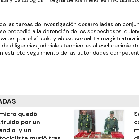
e las tareas de investigación desarrolladas en conju
al, se procedió a la detención de los sospechosos, qui
vadas por el vínculo y abuso sexual. La magistratura 
n de diligencias judiciales tendientes al esclarecimient
un estricto seguimiento de las autoridades competent
ADAS
micro quedó
S
truido por un
c
endio y un
m
ociclista murió tras
d