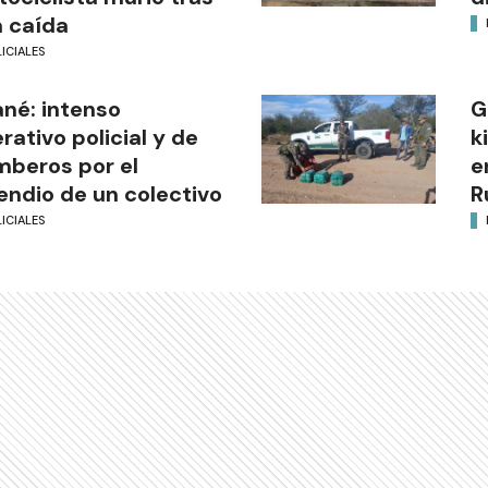
 caída
ICIALES
ané: intenso
G
rativo policial y de
k
beros por el
e
endio de un colectivo
R
ICIALES