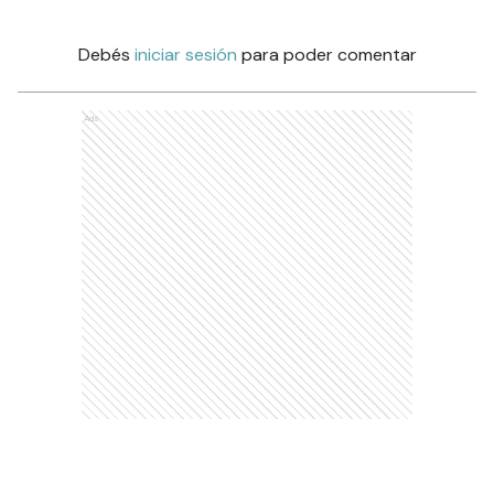
Debés
iniciar sesión
para poder comentar
Ads