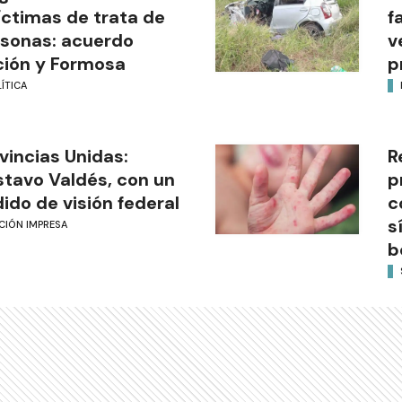
íctimas de trata de
f
sonas: acuerdo
v
ión y Formosa
p
ÍTICA
vincias Unidas:
R
tavo Valdés, con un
p
ido de visión federal
c
s
CIÓN IMPRESA
b