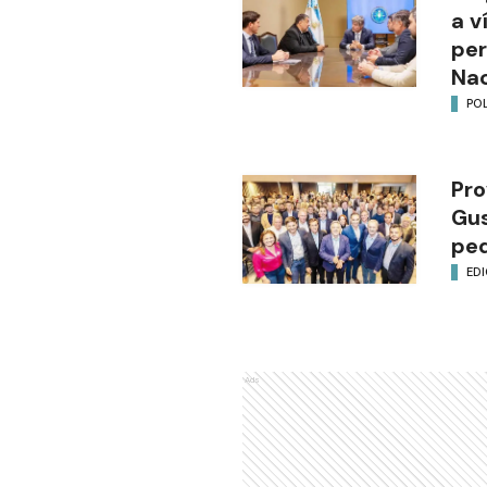
a v
per
Nac
POL
Pro
Gus
ped
EDI
Ads