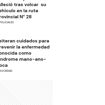
alleció tras volcar su
ehículo en la ruta
rovincial N° 28
POLICIALES
eiteran cuidados para
revenir la enfermedad
onocida como
índrome mano-ano-
oca
SOCIEDAD