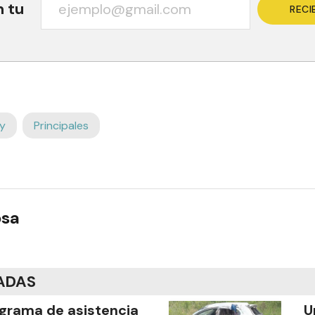
n tu
RECI
y
Principales
osa
ADAS
grama de asistencia
U