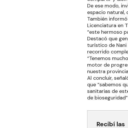
De ese modo, invi
espacio natural,
También informó q
Licenciatura en T
“este hermoso pa
Destacó que gent
turístico de Nani
recorrido complet
“Tenemos mucho a
motor de progres
nuestra provincia
Al concluir, señ
que “sabemos que
sanitarias de est
de bioseguridad”
Recibí las