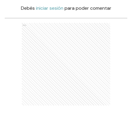
Debés
iniciar sesión
para poder comentar
Ads