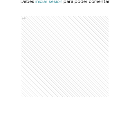
Debés
iniciar sesión
para poder comentar
Ads