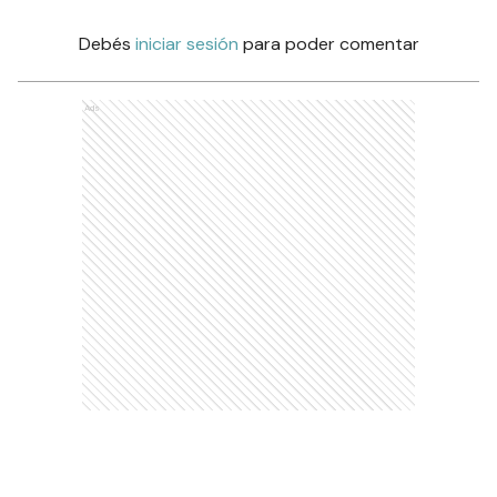
Debés
iniciar sesión
para poder comentar
Ads