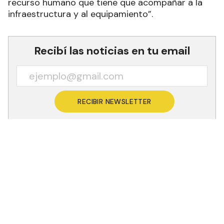
recurso humano que tiene que acompañar a la
infraestructura y al equipamiento”.
Recibí las noticias en tu email
RECIBIR NEWSLETTER
Cristina Mirassou, candidata a senadora suplente
de Unión por la Patria (UxP) y subsecretaria de
Gestión de Establecimientos Asistenciales de 1.er
y 2.o Nivel del Ministerio de Desarrollo Humano,
se refirió a las obras sanitarias inauguradas
recientemente por el gobernador Gildo Insfrán y
valoró el “modelo formoseño de salud” al que
consideró “integral y equitativo”.