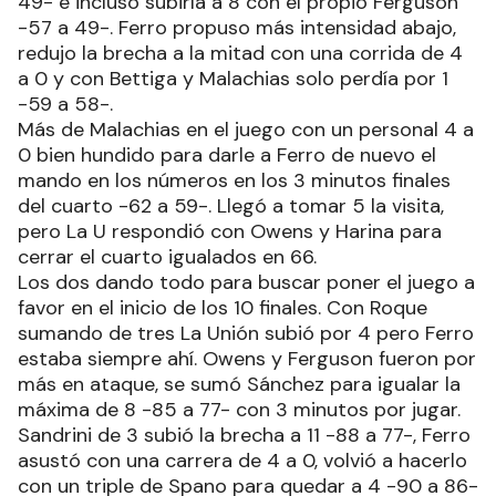
49- e incluso subirla a 8 con el propio Ferguson
-57 a 49-. Ferro propuso más intensidad abajo,
redujo la brecha a la mitad con una corrida de 4
a 0 y con Bettiga y Malachias solo perdía por 1
-59 a 58-.
Más de Malachias en el juego con un personal 4 a
0 bien hundido para darle a Ferro de nuevo el
mando en los números en los 3 minutos finales
del cuarto -62 a 59-. Llegó a tomar 5 la visita,
pero La U respondió con Owens y Harina para
cerrar el cuarto igualados en 66.
Los dos dando todo para buscar poner el juego a
favor en el inicio de los 10 finales. Con Roque
sumando de tres La Unión subió por 4 pero Ferro
estaba siempre ahí. Owens y Ferguson fueron por
más en ataque, se sumó Sánchez para igualar la
máxima de 8 -85 a 77- con 3 minutos por jugar.
Sandrini de 3 subió la brecha a 11 -88 a 77-, Ferro
asustó con una carrera de 4 a 0, volvió a hacerlo
con un triple de Spano para quedar a 4 -90 a 86-