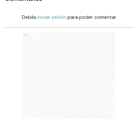
Debés
iniciar sesión
para poder comentar
Ads