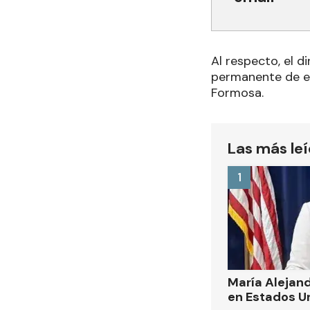
Al respecto, el d
permanente de es
Formosa.
Las más le
1
María Alejand
en Estados U