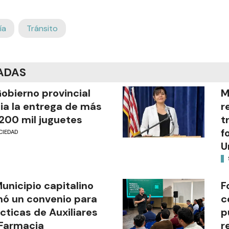
ía
Tránsito
ADAS
Gobierno provincial
M
cia la entrega de más
r
200 mil juguetes
t
f
CIEDAD
U
Municipio capitalino
F
mó un convenio para
c
cticas de Auxiliares
p
Farmacia
r