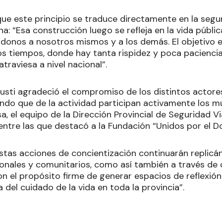
e este principio se traduce directamente en la seguri
na: “Esa construcción luego se refleja en la vida públ
donos a nosotros mismos y a los demás. El objetivo es 
s tiempos, donde hay tanta rispidez y poca paciencia 
atraviesa a nivel nacional”.
austi agradeció el compromiso de los distintos actore
do que de la actividad participan activamente los muni
a, el equipo de la Dirección Provincial de Seguridad V
, entre las que destacó a la Fundación “Unidos por el Do
estas acciones de concientización continuarán replicá
ionales y comunitarios, como así también a través de c
on el propósito firme de generar espacios de reflexión
 del cuidado de la vida en toda la provincia”.