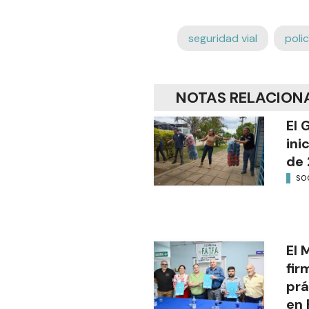
seguridad vial
polic
NOTAS RELACION
El 
ini
de 
SO
El 
fir
prá
en 