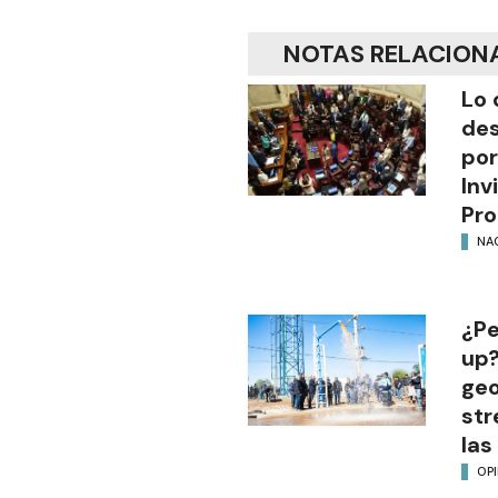
NOTAS RELACION
Lo 
des
por
Inv
Pro
NA
¿Pe
up?
geo
str
las
OP