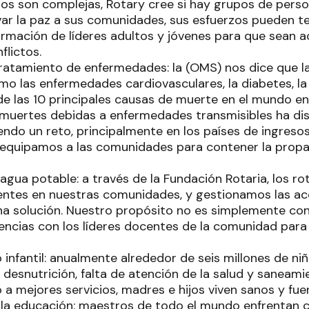
ntos son complejas, Rotary cree si hay grupos de per
var la paz a sus comunidades, sus esfuerzos pueden te
rmación de líderes adultos y jóvenes para que sean a
flictos.
tratamiento de enfermedades: la (OMS) nos dice que 
mo las enfermedades cardiovasculares, la diabetes, la
de las 10 principales causas de muerte en el mundo en
 muertes debidas a enfermedades transmisibles ha di
endo un reto, principalmente en los países de ingreso
 equipamos a las comunidades para contener la prop
agua potable: a través de la Fundación Rotaria, los r
ntes en nuestras comunidades, y gestionamos las ac
una solución. Nuestro propósito no es simplemente con
encias con los líderes docentes de la comunidad para
.
 infantil: anualmente alrededor de seis millones de n
 desnutrición, falta de atención de la salud y saneamie
 a mejores servicios, madres e hijos viven sanos y fue
la educación: maestros de todo el mundo enfrentan c