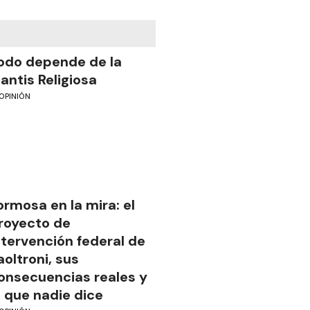
odo depende de la
antis Religiosa
OPINIÓN
ormosa en la mira: el
royecto de
ntervención federal de
aoltroni, sus
onsecuencias reales y
o que nadie dice