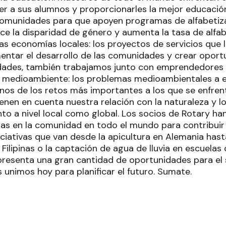
er a sus alumnos y proporcionarles la mejor educación
 comunidades para que apoyen programas de alfabetiz
uce la disparidad de género y aumenta la tasa de alfa
las economías locales: los proyectos de servicios que
entar el desarrollo de las comunidades y crear oport
dades, también trabajamos junto con emprendedores y
l medioambiente: los problemas medioambientales a 
nos de los retos más importantes a los que se enfrent
enen en cuenta nuestra relación con la naturaleza y l
to a nivel local como global. Los socios de Rotary h
as en la comunidad en todo el mundo para contribui
niciativas que van desde la apicultura en Alemania hast
Filipinas o la captación de agua de lluvia en escuelas 
esenta una gran cantidad de oportunidades para el s
 unimos hoy para planificar el futuro. Sumate.