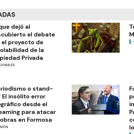
ADAS
que dejó al
T
cubierto el debate
M
 el proyecto de
iolabilidad de la
piedad Privada
CIONALES
riodismo o stand-
F
 El insólito error
p
gráfico desde el
i
eaming para atacar
P
 obras en Formosa
c
l
INIÓN