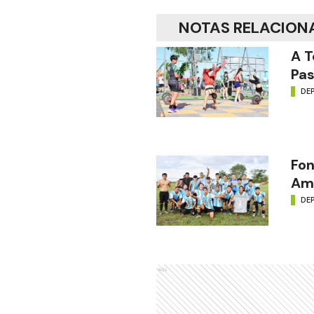
NOTAS RELACION
A T
Pas
DE
Fon
Amé
DE
Ads