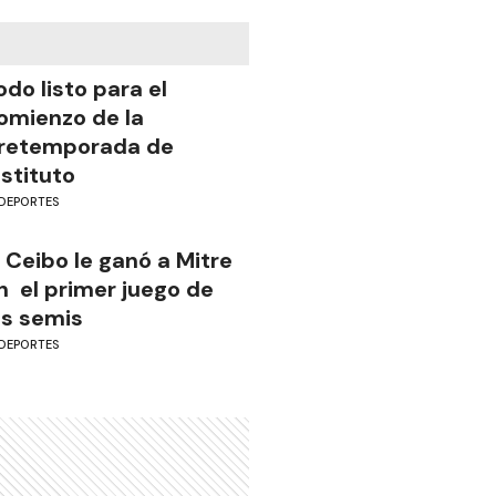
odo listo para el
omienzo de la
retemporada de
nstituto
DEPORTES
l Ceibo le ganó a Mitre
n el primer juego de
as semis
DEPORTES