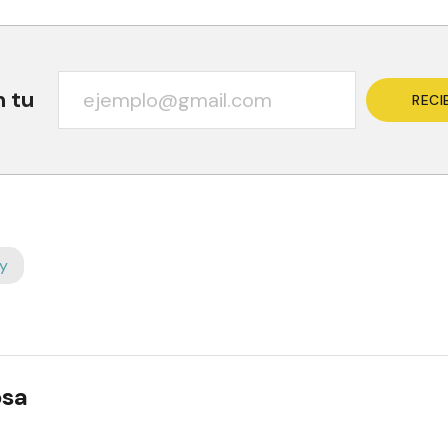
n tu
RECI
y
osa