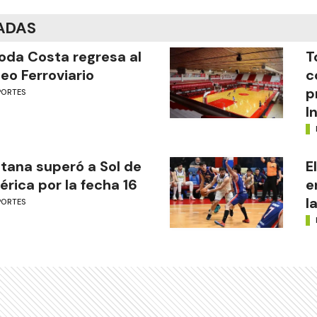
ADAS
oda Costa regresa al
T
eo Ferroviario
c
p
PORTES
I
tana superó a Sol de
E
rica por la fecha 16
e
l
PORTES