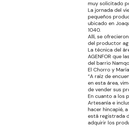
muy solicitado po
La jornada del v
pequeños producto
ubicado en Joaquí
1040.
Allí, se ofrecier
del productor agr
La técnica del ár
AGENFOR que las 
del barrio Namqom
El Chorro y María
“A raíz de encue
en esta área, vim
de vender sus pro
En cuanto a los 
Artesanía e inclu
hacer hincapié, a
está registrada 
adquirir los prod