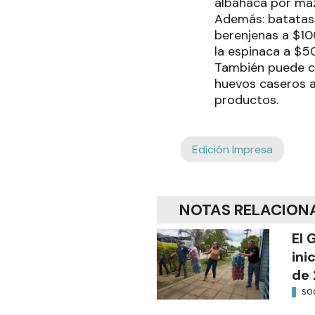
albahaca por ma
Además: batatas 
berenjenas a $10
la espinaca a $5
También puede co
huevos caseros a
productos.
Edición Impresa
NOTAS RELACION
El 
ini
de 
SO