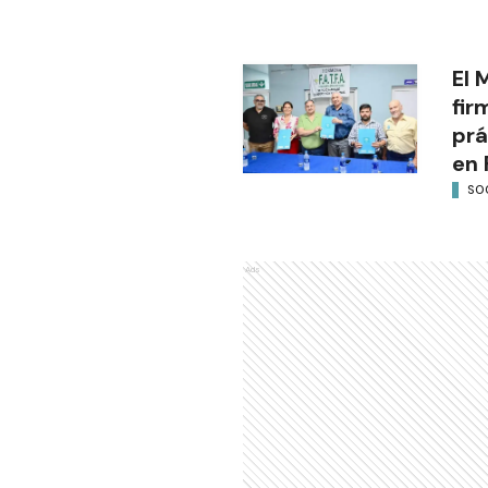
El 
fir
prá
en 
SO
Ads