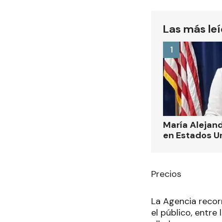
Las más le
1
María Alejand
en Estados U
Precios
La Agencia recor
el público, entr