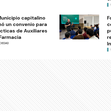
Municipio capitalino
F
mó un convenio para
c
cticas de Auxiliares
p
Farmacia
r
I
CIEDAD