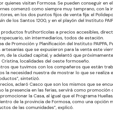
r quienes visitan Formosa. Se pueden conseguir en el 
iernes comenzó como siempre muy temprano, con la in
res, en los dos puntos fijos de venta fija: el Polidepo
n de los Santos 1200, y en el playón del Instituto PAI
on productos frutihortícolas a precios accesibles, dire
opecuario, sin intermediarios, todos de estación.
ea de Promoción y Planificación del Instituto PAIPPA, P
artesanías que se expusieron para la venta este vier
, de la ciudad capital, y adelantó que próximamente ll
 Cristina, localidades del oeste formoseño.
ntros que tuvimos con los compañeros que están tra
os la necesidad nuestra de mostrar lo que se realiza en
ductos”, sintetizó.
precios, aclaró Casco que son los mismos que se encue
so la presencia en las ferias, servirá como promoción
 promocionar la Casa, al igual que el Programa Huella
dentro de la provincia de Formosa, como una opción
uctos de las comunidades”, explicó.