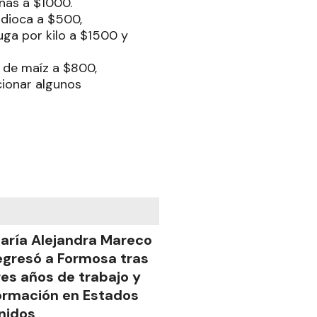
nas a $1000.
ndioca a $500,
uga por kilo a $1500 y
 de maíz a $800,
cionar algunos
aría Alejandra Mareco
egresó a Formosa tras
res años de trabajo y
ormación en Estados
nidos