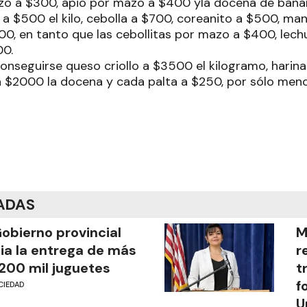
zo a $300, apio por mazo a $400 yla docena de bana
a $500 el kilo, cebolla a $700, coreanito a $500, ma
00, en tanto que las cebollitas por mazo a $400, lech
00.
nseguirse queso criollo a $3500 el kilogramo, harina
 $2000 la docena y cada palta a $250, por sólo men
ADAS
Gobierno provincial
M
cia la entrega de más
r
200 mil juguetes
t
f
CIEDAD
U