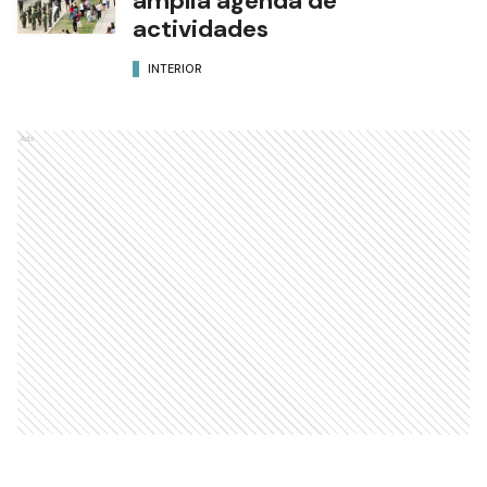
amplia agenda de
actividades
INTERIOR
Ads