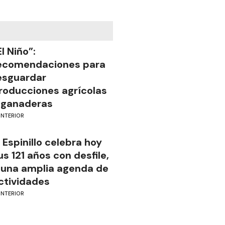
El Niño”:
ecomendaciones para
esguardar
roducciones agrícolas
 ganaderas
INTERIOR
l Espinillo celebra hoy
us 121 años con desfile,
 una amplia agenda de
ctividades
INTERIOR