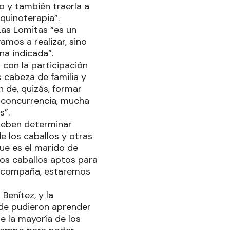
o y también traerla a
equinoterapia”.
Las Lomitas “es un
amos a realizar, sino
na indicada”.
 con la participación
 cabeza de familia y
n de, quizás, formar
 concurrencia, mucha
s”.
 deben determinar
de los caballos y otras
que es el marido de
 los caballos aptos para
a acompaña, estaremos
Benítez, y la
nde pudieron aprender
e la mayoría de los