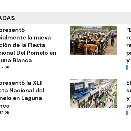
ADAS
presentó
“
cialmente la nueva
r
ción de la Fiesta
r
ional Del Pomelo en
p
una Blanca
y
ERIOR
presentó la XLII
E
sta Nacional del
s
melo en Laguna
y
nca
a
ERIOR