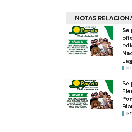
NOTAS RELACION
Se 
ofi
edi
Nac
Lag
INT
Se 
Fie
Po
Bla
INT