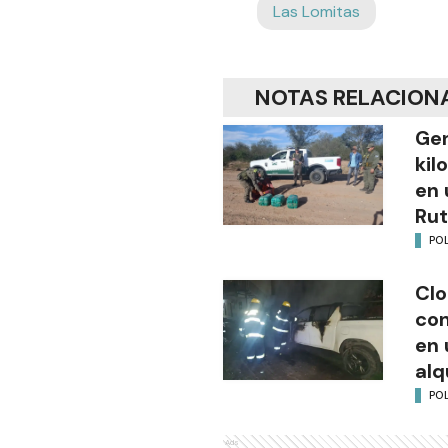
Las Lomitas
NOTAS RELACION
Gen
kil
en 
Rut
POL
Clo
co
en 
alq
POL
Ads