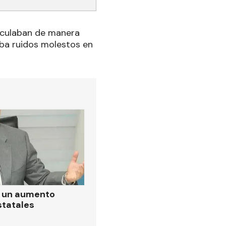
irculaban de manera
ba ruidos molestos en
ó un aumento
statales