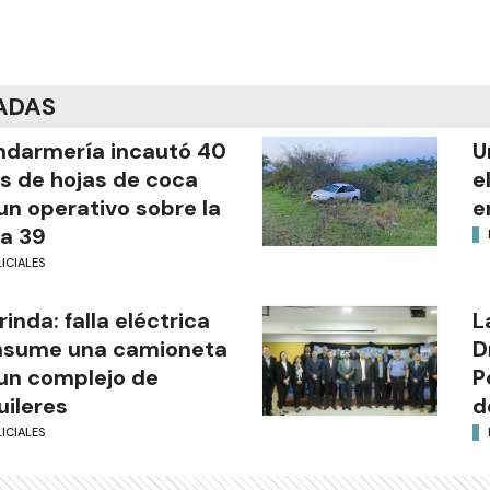
ADAS
darmería incautó 40
U
os de hojas de coca
e
un operativo sobre la
e
a 39
ICIALES
rinda: falla eléctrica
L
nsume una camioneta
D
un complejo de
P
uileres
d
ICIALES