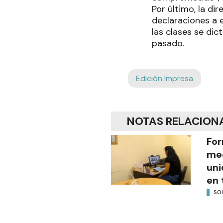
Por último, la di
declaraciones a e
las clases se dic
pasado.
Edición Impresa
NOTAS RELACION
For
med
uni
en 
SO