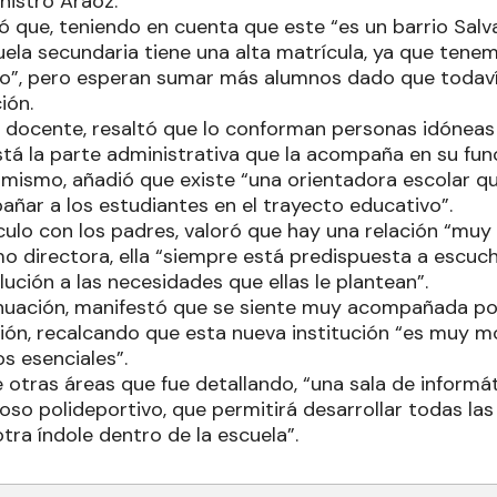
inistro Aráoz.
que, teniendo en cuenta que este “es un barrio Salv
uela secundaria tiene una alta matrícula, ya que tene
o”, pero esperan sumar más alumnos dado que todaví
ión.
n docente, resaltó que lo conforman personas idóneas 
á la parte administrativa que la acompaña en su fun
imismo, añadió que existe “una orientadora escolar q
ñar a los estudiantes en el trayecto educativo”.
ínculo con los padres, valoró que hay una relación “muy
 directora, ella “siempre está predispuesta a escucha
lución a las necesidades que ellas le plantean”.
nuación, manifestó que se siente muy acompañada por
ión, recalcando que esta nueva institución “es muy 
os esenciales”.
 otras áreas que fue detallando, “una sala de informáti
so polideportivo, que permitirá desarrollar todas las
tra índole dentro de la escuela”.