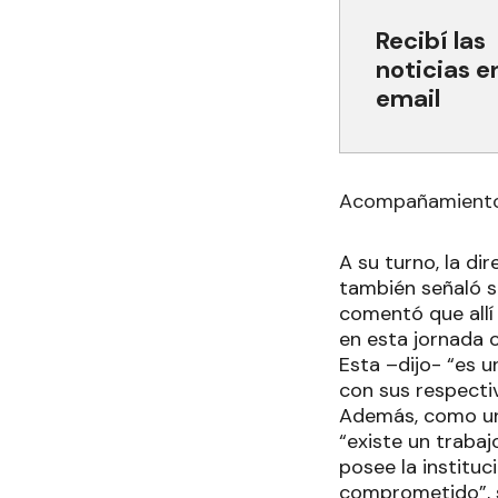
Recibí las
noticias e
email
Acompañamient
A su turno, la di
también señaló s
comentó que allí
en esta jornada 
Esta –dijo- “es u
con sus respectiv
Además, como una 
“existe un traba
posee la institu
comprometido”, 