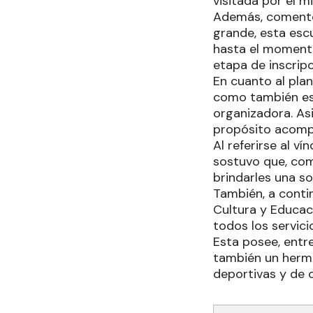
visitada por el m
Además, comentó 
grande, esta esc
hasta el moment
etapa de inscripc
En cuanto al pla
como también est
organizadora. As
propósito acompa
Al referirse al v
sostuvo que, como
brindarles una so
También, a conti
Cultura y Educac
todos los servici
Esta posee, entre
también un hermo
deportivas y de o