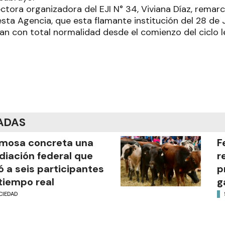
rectora organizadora del EJI N° 34, Viviana Díaz, remarc
sta Agencia, que esta flamante institución del 28 de Jun
tan con total normalidad desde el comienzo del ciclo l
ADAS
mosa concreta una
F
iación federal que
r
ó a seis participantes
p
tiempo real
g
CIEDAD