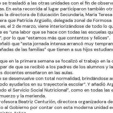
o se trasladó a las otras unidades con el fin de obser
as. En esta recorrida al lugar participaron también ot
las la directora de Educación Secundaria, María Teresa
ra que Patricia Argüello, delegada zonal de Formosa C
es, el 2 de marzo, viene interiorizándose de todo lo 
 es “una labor que se hace con todas las escuelas q
”, por lo que “estamos más que contentos y felices”.
señaló que “esta jornada intensa arrancó muy tempran
adas de las familias” que tienen a sus hijos estudian
ue en la primera semana se focalizó el trabajo en la 
la par de que se recibió a los padres de los alumnos y l
s docentes enseñaron en las aulas.
o se desenvuelve con total normalidad, brindándose a
odo ayudarlos en su trayectoria escolar”. Y añadió Arg
do el Servicio Social Nutricional”, como en todas las
lmuerzo y la merienda.
profesora Beatriz Centurión, directora organizadora de
o al Gobierno por contar con esta moderna unidad e