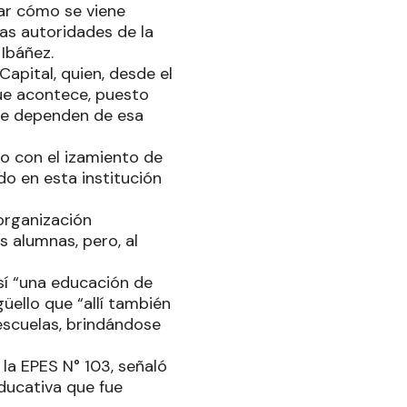
var cómo se viene
ras autoridades de la
 Ibáñez.
apital, quien, desde el
que acontece, puesto
ue dependen de esa
o con el izamiento de
do en esta institución
organización
as alumnas, pero, al
sí “una educación de
üello que “allí también
 escuelas, brindándose
 la EPES N° 103, señaló
ducativa que fue