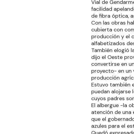
Vial de Gendarme
facilidad apelan
de fibra óptica, 
Con las obras hab
cubierta con comu
producción y el 
alfabetizados de
También elogió la
dijo el Oeste pro
convertirse en u
proyecto- en un 
producción agríc
Estuvo también e
puedan alojarse l
cuyos padres son
El albergue -la o
atención de una 
que el gobernado
azules para el es
Quedó expresado 