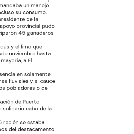
demandaba un manejo
incluso su consumo.
presidente de la
 apoyo provincial pudo
iciparon 45 ganaderos
adas y el limo que
esde noviembre hasta
mayoría, a El
esencia en solamente
as fluviales y al cauce
jos pobladores o de
ndación de Puerto
 solidario cabo de la
6 recién se estaba
uipos del destacamento