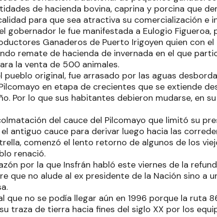
tidades de hacienda bovina, caprina y porcina que 
calidad para que sea atractiva su comercialización e 
el gobernador le fue manifestada a Eulogio Figueroa, 
oductores Ganaderos de Puerto Irigoyen quien con el
undo remate de hacienda de invernada en el que part
ara la venta de 500 animales.
el pueblo original, fue arrasado por las aguas desbord
o Pilcomayo en etapa de crecientes que se extiende d
o. Por lo que sus habitantes debieron mudarse, en su 
 colmatación del cauce del Pilcomayo que limitó su pr
el antiguo cauce para derivar luego hacia las correder
trella, comenzó el lento retorno de algunos de los vie
blo renació.
razón por la que Insfrán habló este viernes de la refu
e que no alude al ex presidente de la Nación sino a un
a.
l que no se podía llegar aún en 1996 porque la ruta 8
u traza de tierra hacia fines del siglo XX por los eq