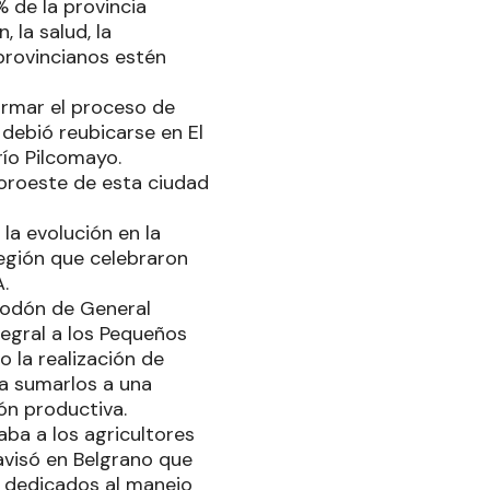
% de la provincia
 la salud, la
provincianos estén
irmar el proceso de
debió reubicarse en El
ío Pilcomayo.
noroeste de esta ciudad
 la evolución en la
egión que celebraron
.
godón de General
tegral a los Pequeños
o la realización de
a sumarlos a una
ón productiva.
aba a los agricultores
avisó en Belgrano que
s dedicados al manejo