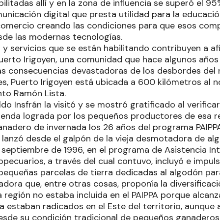
ilitadas allí y en la zona de influencia se superó el 95
nicación digital que presta utilidad para la educación,
comercio creando las condiciones para que esos com
sde las modernas tecnologías.
 y servicios que se están habilitando contribuyen a af
uerto Irigoyen, una comunidad que hace algunos años 
s consecuencias devastadoras de los desbordes del r
s, Puerto Irigoyen está ubicada a 600 kilómetros al 
to Ramón Lista.
o Insfrán la visitó y se mostró gratificado al verificar
cienda lograda por los pequeños productores de esa r
nadero de invernada los 26 años del programa PAIPPA
 lanzó desde el galpón de la vieja desmotadora de al
e septiembre de 1996, en el programa de Asistencia In
ecuarios, a través del cual contuvo, incluyó e impuls
pequeñas parcelas de tierra dedicadas al algodón par
dora que, entre otras cosas, proponía la diversificaci
 región no estaba incluida en el PAIPPA porque alcanz
a estaban radicados en el Este del territorio, aunque 
desde su condición tradicional de pequeños ganadero