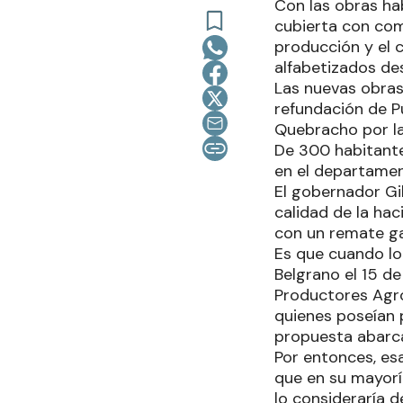
Con las obras hab
cubierta con comu
producción y el 
alfabetizados de
Las nuevas obras
refundación de P
Quebracho por la
De 300 habitante
en el departamen
El gobernador Gild
calidad de la ha
con un remate ga
Es que cuando lo
Belgrano el 15 d
Productores Agrop
quienes poseían 
propuesta abarca
Por entonces, esa
que en su mayorí
lo consideraría 