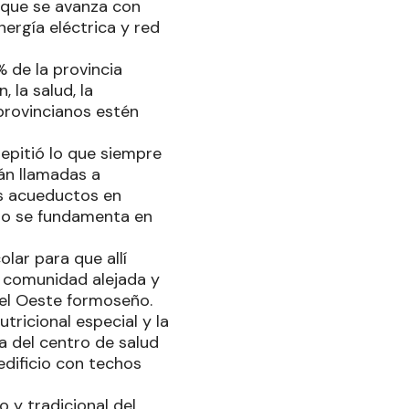
 que se avanza con
ergía eléctrica y red
% de la provincia
 la salud, la
provincianos estén
repitió lo que siempre
tán llamadas a
os acueductos en
mpo se fundamenta en
lar para que allí
na comunidad alejada y
 el Oeste formoseño.
tricional especial y la
a del centro de salud
edificio con techos
y tradicional del