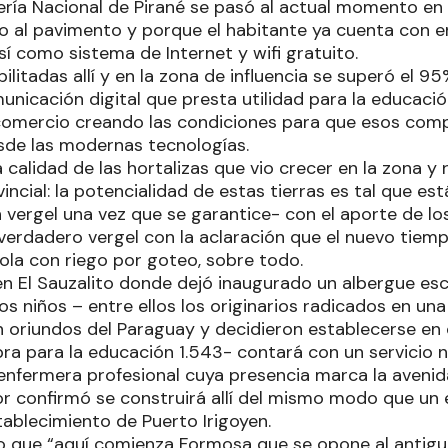
ría Nacional de Pirané se pasó al actual momento en
do al pavimento y porque el habitante ya cuenta con en
así como sistema de Internet y wifi gratuito.
ilitadas allí y en la zona de influencia se superó el 95
nicación digital que presta utilidad para la educación,
comercio creando las condiciones para que esos com
sde las modernas tecnologías.
 calidad de las hortalizas que vio crecer en la zona y 
vincial: la potencialidad de estas tierras es tal que es
n vergel una vez que se garantice- con el aporte de l
verdadero vergel con la aclaración que el nuevo tie
ola con riego por goteo, sobre todo.
n El Sauzalito donde dejó inaugurado un albergue esco
os niños – entre ellos los originarios radicados en u
 oriundos del Paraguay y decidieron establecerse en
bra para la educación 1.543- contará con un servicio nu
enfermera profesional cuya presencia marca la avenid
r confirmó se construirá allí del mismo modo que un 
tablecimiento de Puerto Irigoyen.
que “aquí comienza Formosa que se opone al antiguo 